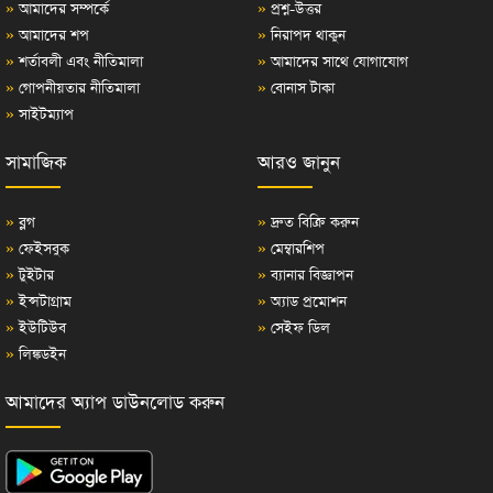
»
আমাদের সম্পর্কে
»
প্রশ্ন-উত্তর
»
আমাদের শপ
»
নিরাপদ থাকুন
»
শর্তাবলী এবং নীতিমালা
»
আমাদের সাথে যোগাযোগ
»
গোপনীয়তার নীতিমালা
»
বোনাস টাকা
»
সাইটম্যাপ
সামাজিক
আরও জানুন
»
ব্লগ
»
দ্রুত বিক্রি করুন
»
ফেইসবুক
»
মেম্বারশিপ
»
টুইটার
»
ব্যানার বিজ্ঞাপন
»
ইন্সটাগ্রাম
»
অ্যাড প্রমোশন
»
ইউটিউব
»
সেইফ ডিল
»
লিঙ্কডইন
আমাদের অ্যাপ ডাউনলোড করুন