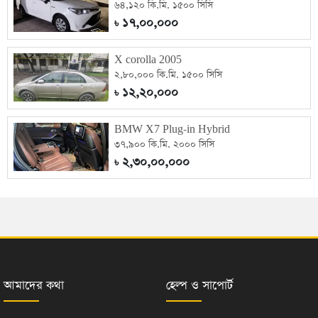
৬৪,১২০ কি.মি. ১৫০০ সিসি
১৭,০০,০০০
৳
X corolla 2005
২,৮০,০০০ কি.মি. ১৫০০ সিসি
১২,২০,০০০
৳
BMW X7 Plug-in Hybrid
৩৭,৯০০ কি.মি. ২০০০ সিসি
২,৩০,০০,০০০
৳
আমাদের কথা
হেল্প ও সাপোর্ট