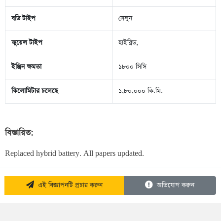
বডি টাইপ
সেলুন
ফুয়েল টাইপ
হাইব্রিড,
ইঞ্জিন ক্ষমতা
১৮০০ সিসি
কিলোমিটার চলেছে
১,৮০,০০০ কি.মি.
বিস্তারিত:
Replaced hybrid battery. All papers updated.
এই বিজ্ঞাপনটি প্রচার করুন
অভিযোগ করুন