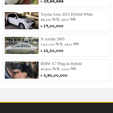
২৩,৯৯,৯৯৯
৳
Toyota Axio 2015 Hybrid White
৬৪,১২০ কি.মি. ১৫০০ সিসি
১৭,০০,০০০
৳
X corolla 2005
২,৮০,০০০ কি.মি. ১৫০০ সিসি
১২,২০,০০০
৳
BMW X7 Plug-in Hybrid
৩৭,৯০০ কি.মি. ২০০০ সিসি
২,৩০,০০,০০০
৳