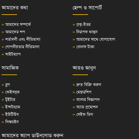
আমাদের কথা
হেল্প ও সাপোর্ট
»
আমাদের সম্পর্কে
»
প্রশ্ন-উত্তর
»
আমাদের শপ
»
নিরাপদ থাকুন
»
শর্তাবলী এবং নীতিমালা
»
আমাদের সাথে যোগাযোগ
»
গোপনীয়তার নীতিমালা
»
বোনাস টাকা
»
সাইটম্যাপ
সামাজিক
আরও জানুন
»
ব্লগ
»
দ্রুত বিক্রি করুন
»
ফেইসবুক
»
মেম্বারশিপ
»
টুইটার
»
ব্যানার বিজ্ঞাপন
»
ইন্সটাগ্রাম
»
অ্যাড প্রমোশন
»
ইউটিউব
»
সেইফ ডিল
»
লিঙ্কডইন
আমাদের অ্যাপ ডাউনলোড করুন