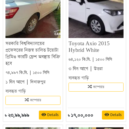
সরকারি বিশ্ববিদ্যালয়ের
Toyota Axio 2015
প্রফেসরের নিজস্ব চালিত টয়োটা
Hybrid White
প্রিমিও কারটি ফ্রেশ অবস্থায় বিক্রি
৬৪,১২০ কি.মি. | ১৫০০ সিসি
হবে
৩ দিন আগে |
উত্তরা
৭৪,৯৯৭ কি.মি. | ১৫০০ সিসি
ব্যবহৃত গাড়ি
১ দিন আগে |
দিনাজপুর
কম্পেয়ার
ব্যবহৃত গাড়ি
কম্পেয়ার
২৩,৯৯,৯৯৯
১৭,০০,০০০
Details
Details
৳
৳