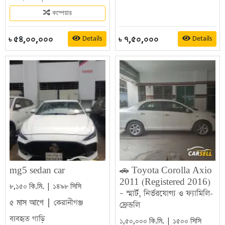
কম্পেয়ার
৫৪,০০,০০০
৭,৫০,০০০
Details
Details
৳
৳
mg5 sedan car
🚗 Toyota Corolla Axio
2011 (Registered 2016)
৮,১৫০ কি.মি. | ১৪৯৮ সিসি
– স্মার্ট, নির্ভরযোগ্য ও ফ্যামিলি-
৫ মাস আগে |
কেরানীগঞ্জ
ফ্রেন্ডলি
ব্যবহৃত গাড়ি
১,৫০,০০০ কি.মি. | ১৫০০ সিসি