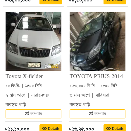
৳
৳
Toyota X-fielder
TOYOTA PRIUS 2014
১০ কি.মি. | ১৫০০ সিসি
১,৮০,০০০ কি.মি. | ১৮০০ সিসি
২ মাস আগে |
৩ মাস আগে |
নারায়নগঞ্জ
বারিধারা
ব্যবহৃত গাড়ি
ব্যবহৃত গাড়ি
কম্পেয়ার
কম্পেয়ার
১১,১০,০০০
১৬,২৫,০০০
Details
Details
৳
৳