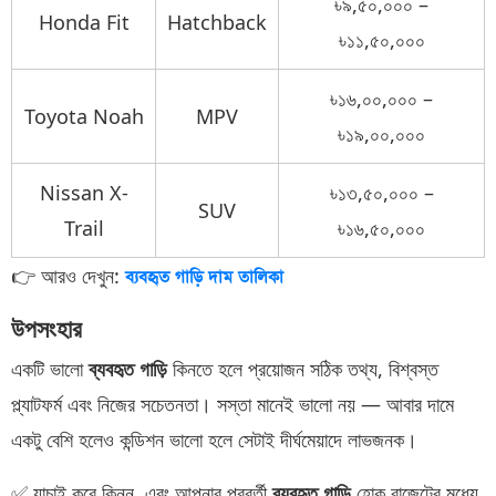
৳৯,৫০,০০০ –
Honda Fit
Hatchback
৳১১,৫০,০০০
৳১৬,০০,০০০ –
Toyota Noah
MPV
৳১৯,০০,০০০
Nissan X-
৳১৩,৫০,০০০ –
SUV
Trail
৳১৬,৫০,০০০
👉 আরও দেখুন:
ব্যবহৃত গাড়ি দাম তালিকা
উপসংহার
একটি ভালো
ব্যবহৃত গাড়ি
কিনতে হলে প্রয়োজন সঠিক তথ্য, বিশ্বস্ত
প্ল্যাটফর্ম এবং নিজের সচেতনতা। সস্তা মানেই ভালো নয় — আবার দামে
একটু বেশি হলেও কন্ডিশন ভালো হলে সেটাই দীর্ঘমেয়াদে লাভজনক।
✅ যাচাই করে কিনুন, এবং আপনার পরবর্তী
ব্যবহৃত গাড়ি
হোক বাজেটের মধ্যে