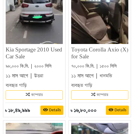
Kia Sportage 2010 Used
Toyota Corolla Axio (X)
Car Sale
for Sale
৯৮,০০০ কি.মি. | ২০০০ সিসি
৭০,০০০ কি.মি. | ১৫০০ সিসি
১১ মাস আগে |
১১ মাস আগে |
উত্তরা
ধানমন্ডি
ব্যবহৃত গাড়ি
ব্যবহৃত গাড়ি
কম্পেয়ার
কম্পেয়ার
১৮,৪৯,৯৯৯
১৬,৮০,০০০
Details
Details
৳
৳