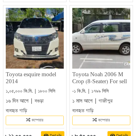
Toyota esquire model
Toyota Noah 2006 M
2014
Crop (8-Seater) For sell
১,০৫,০০০ কি.মি. | ১৮০০ সিসি
-১ কি.মি. | ১৭৯৯ সিসি
১৬ দিন আগে |
১ মাস আগে |
বগুড়া
গাজীপুর
ব্যবহৃত গাড়ি
ব্যবহৃত গাড়ি
কম্পেয়ার
কম্পেয়ার
২২,০০,০০০
৮,৫০,০০০
Details
Details