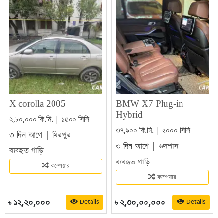
X corolla 2005
BMW X7 Plug-in
Hybrid
২,৮০,০০০ কি.মি. | ১৫০০ সিসি
৩৭,৯০০ কি.মি. | ২০০০ সিসি
৩ দিন আগে |
মিরপুর
৩ দিন আগে |
গুলশান
ব্যবহৃত গাড়ি
ব্যবহৃত গাড়ি
কম্পেয়ার
কম্পেয়ার
১২,২০,০০০
২,৩০,০০,০০০
Details
Details
৳
৳