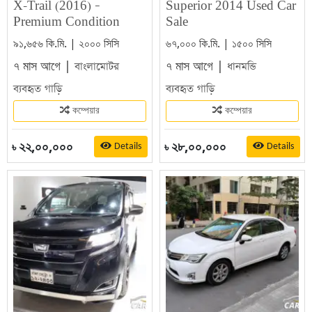
X-Trail (2016) –
Superior 2014 Used Car
Premium Condition
Sale
৯১,৬৫৬ কি.মি. | ২০০০ সিসি
৬৭,০০০ কি.মি. | ১৫০০ সিসি
৭ মাস আগে |
৭ মাস আগে |
বাংলামোটর
ধানমন্ডি
ব্যবহৃত গাড়ি
ব্যবহৃত গাড়ি
কম্পেয়ার
কম্পেয়ার
২২,০০,০০০
২৮,০০,০০০
Details
Details
৳
৳