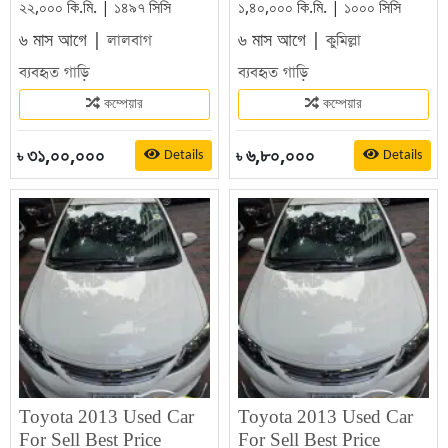
২২,০০০ কি.মি. | ১৪৯৭ সিসি
১,৪০,০০০ কি.মি. | ১০০০ সিসি
৬ মাস আগে |
৬ মাস আগে |
লালবাগ
কুমিল্লা
ব্যবহৃত গাড়ি
ব্যবহৃত গাড়ি
কম্পেয়ার
কম্পেয়ার
৩১,০০,০০০
৬,৮০,০০০
Details
Details
৳
৳
Toyota 2013 Used Car
Toyota 2013 Used Car
For Sell Best Price
For Sell Best Price