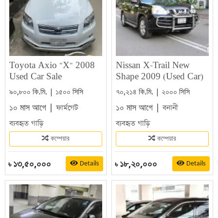
Toyota Axio "X" 2008
Nissan X-Trail New
Used Car Sale
Shape 2009 (Used Car)
৯০,৮০০ কি.মি. | ১৫০০ সিসি
৭০,২১৪ কি.মি. | ২০০০ সিসি
১০ মাস আগে |
১০ মাস আগে |
ফার্মগেট
বনানী
ব্যবহৃত গাড়ি
ব্যবহৃত গাড়ি
কম্পেয়ার
কম্পেয়ার
১৩,৫০,০০০
১৮,২০,০০০
Details
Details
৳
৳