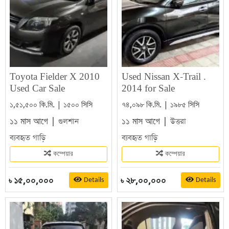
Toyota Fielder X 2010
Used Nissan X-Trail .
Used Car Sale
2014 for Sale
১,৫১,৫০০ কি.মি. | ১৫০০ সিসি
৭৪,০৯৮ কি.মি. | ১৯৮৫ সিসি
১১ মাস আগে |
১১ মাস আগে |
গুলশান
উত্তরা
ব্যবহৃত গাড়ি
ব্যবহৃত গাড়ি
কম্পেয়ার
কম্পেয়ার
১৫,০০,০০০
২৮,০০,০০০
Details
Details
৳
৳