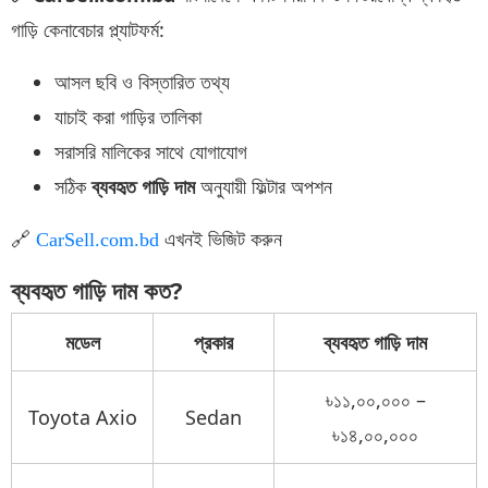
গাড়ি কেনাবেচার প্ল্যাটফর্ম:
আসল ছবি ও বিস্তারিত তথ্য
যাচাই করা গাড়ির তালিকা
সরাসরি মালিকের সাথে যোগাযোগ
সঠিক
ব্যবহৃত গাড়ি দাম
অনুযায়ী ফিল্টার অপশন
🔗
এখনই ভিজিট করুন
CarSell.com.bd
ব্যবহৃত গাড়ি দাম কত?
মডেল
প্রকার
ব্যবহৃত গাড়ি দাম
৳১১,০০,০০০ –
Toyota Axio
Sedan
৳১৪,০০,০০০