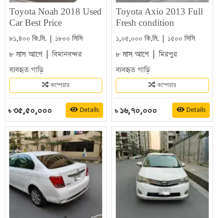
Toyota Noah 2018 Used
Toyota Axio 2013 Full
Car Best Price
Fresh condition
৮১,৪০০ কি.মি. | ১৮০০ সিসি
১,০৫,০০০ কি.মি. | ১৫০০ সিসি
৮ মাস আগে |
৮ মাস আগে |
বিমানবন্দর
মিরপুর
ব্যবহৃত গাড়ি
ব্যবহৃত গাড়ি
কম্পেয়ার
কম্পেয়ার
৩৫,৫০,০০০
১৬,৭০,০০০
Details
Details
৳
৳