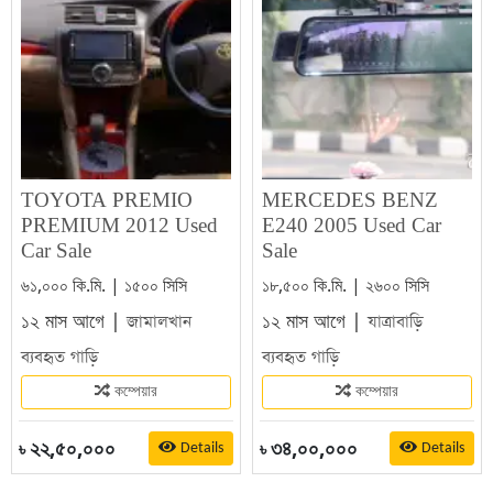
TOYOTA PREMIO
MERCEDES BENZ
PREMIUM 2012 Used
E240 2005 Used Car
Car Sale
Sale
৬১,০০০ কি.মি. | ১৫০০ সিসি
১৮,৫০০ কি.মি. | ২৬০০ সিসি
১২ মাস আগে |
১২ মাস আগে |
জামালখান
যাত্রাবাড়ি
ব্যবহৃত গাড়ি
ব্যবহৃত গাড়ি
কম্পেয়ার
কম্পেয়ার
২২,৫০,০০০
৩৪,০০,০০০
Details
Details
৳
৳