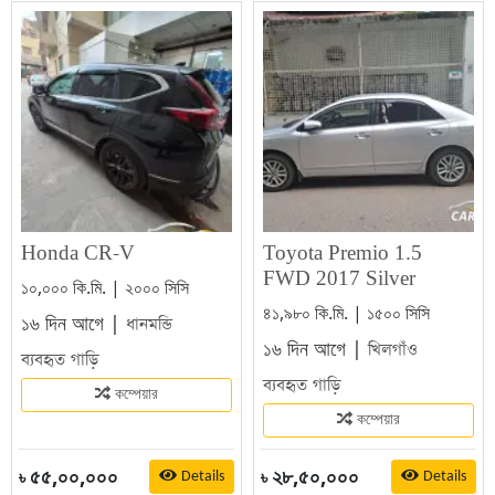
Honda CR-V
Toyota Premio 1.5
FWD 2017 Silver
১০,০০০ কি.মি. | ২০০০ সিসি
৪১,৯৮০ কি.মি. | ১৫০০ সিসি
১৬ দিন আগে |
ধানমন্ডি
১৬ দিন আগে |
খিলগাঁও
ব্যবহৃত গাড়ি
ব্যবহৃত গাড়ি
কম্পেয়ার
কম্পেয়ার
৫৫,০০,০০০
২৮,৫০,০০০
Details
Details
৳
৳