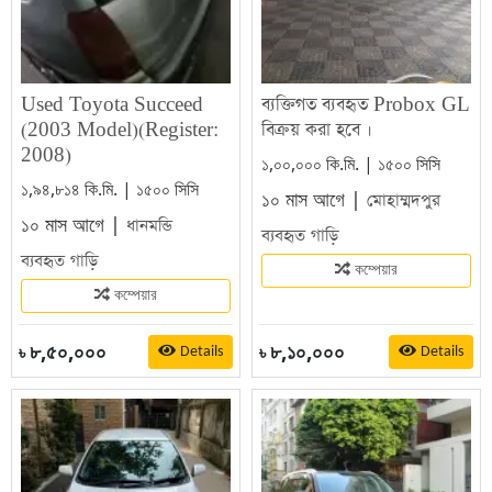
Used Toyota Succeed
ব্যক্তিগত ব্যবহৃত Probox GL
(2003 Model)(Register:
বিক্রয় করা হবে ।
2008)
১,০০,০০০ কি.মি. | ১৫০০ সিসি
১,৯৪,৮১৪ কি.মি. | ১৫০০ সিসি
১০ মাস আগে |
মোহাম্মদপুর
১০ মাস আগে |
ধানমন্ডি
ব্যবহৃত গাড়ি
ব্যবহৃত গাড়ি
কম্পেয়ার
কম্পেয়ার
৮,৫০,০০০
৮,১০,০০০
Details
Details
৳
৳