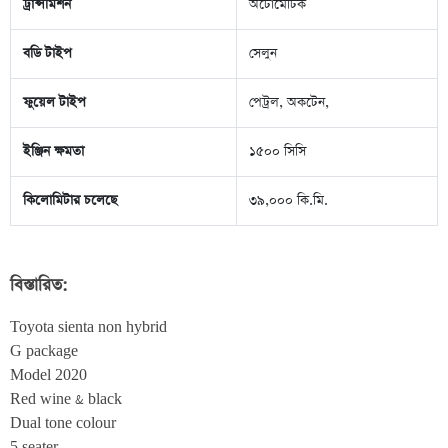
ট্রান্সমিশন
অটোমেটিক
বডি টাইপ
সেলুন
ফুয়েল টাইপ
পেট্রল, অকটেন,
ইঞ্জিন ক্ষমতা
১৫০০ সিসি
কিলোমিটার চলেছে
৩৯,০০০ কি.মি.
বিস্তারিত:
Toyota sienta non hybrid

G package 

Model 2020

Red wine & black 

Dual tone colour 

5 seater
