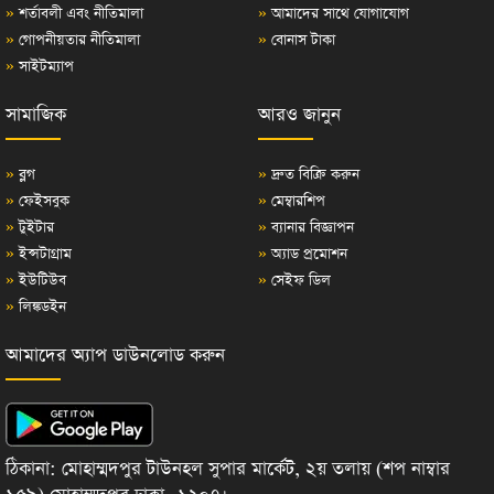
»
শর্তাবলী এবং নীতিমালা
»
আমাদের সাথে যোগাযোগ
»
গোপনীয়তার নীতিমালা
»
বোনাস টাকা
»
সাইটম্যাপ
সামাজিক
আরও জানুন
»
ব্লগ
»
দ্রুত বিক্রি করুন
»
ফেইসবুক
»
মেম্বারশিপ
»
টুইটার
»
ব্যানার বিজ্ঞাপন
»
ইন্সটাগ্রাম
»
অ্যাড প্রমোশন
»
ইউটিউব
»
সেইফ ডিল
»
লিঙ্কডইন
আমাদের অ্যাপ ডাউনলোড করুন
ঠিকানা: মোহাম্মদপুর টাউনহল সুপার মার্কেট, ২য় তলায় (শপ নাম্বার