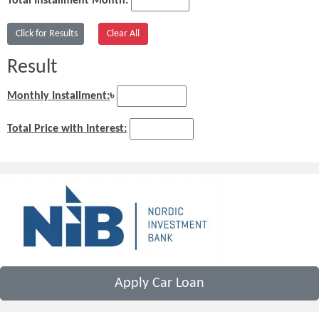
Total Installment Month:
Result
Monthly Installment:
৳
Total Price with Interest:
Apply Car Loan