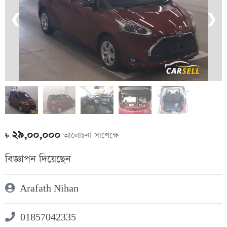
❮
❯
২৯,০০,০০০
আলোচনা সাপেক্ষে
৳
বিজ্ঞাপন দিয়েছেন
Arafath Nihan
01857042335