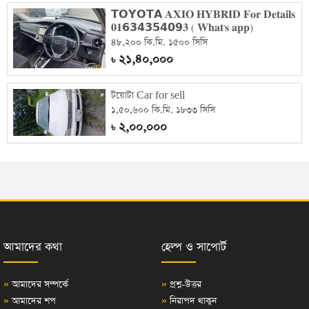
𝗧𝗢𝗬𝗢𝗧𝗔 𝐀𝐗𝐈𝐎 𝐇𝐘𝐁𝐑𝐈𝐃 𝐅𝐨𝐫 𝐃𝐞𝐭𝐚𝐢𝐥𝐬
𝟎𝟏𝟲𝟯𝟰𝟯𝟱𝟰𝟬𝟵𝟑 ( 𝐖𝐡𝐚𝐭'𝐬 𝐚𝐩𝐩)
৪৮,২০০ কি.মি. ১৫০০ সিসি
২১,৪০,০০০
৳
টয়োটা Car for sell
১,৫০,৬০০ কি.মি. ১৮৩৩ সিসি
২,০০,০০০
৳
আমাদের কথা
হেল্প ও সাপোর্ট
»
আমাদের সম্পর্কে
»
প্রশ্ন-উত্তর
»
আমাদের শপ
»
নিরাপদ থাকুন