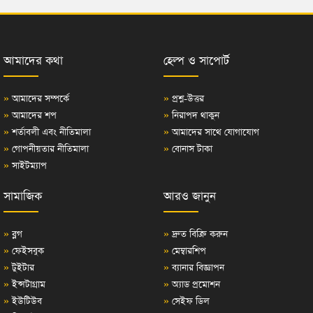
আমাদের কথা
হেল্প ও সাপোর্ট
»
আমাদের সম্পর্কে
»
প্রশ্ন-উত্তর
»
আমাদের শপ
»
নিরাপদ থাকুন
»
শর্তাবলী এবং নীতিমালা
»
আমাদের সাথে যোগাযোগ
»
গোপনীয়তার নীতিমালা
»
বোনাস টাকা
»
সাইটম্যাপ
সামাজিক
আরও জানুন
»
ব্লগ
»
দ্রুত বিক্রি করুন
»
ফেইসবুক
»
মেম্বারশিপ
»
টুইটার
»
ব্যানার বিজ্ঞাপন
»
ইন্সটাগ্রাম
»
অ্যাড প্রমোশন
»
ইউটিউব
»
সেইফ ডিল