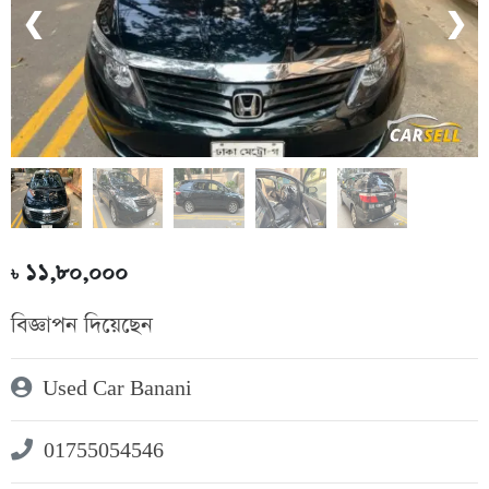
❮
❯
১১,৮০,০০০
৳
বিজ্ঞাপন দিয়েছেন
Used Car Banani
01755054546