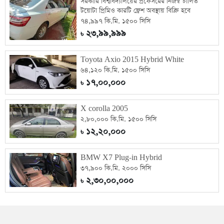
সরকারি বিশ্ববিদ্যালয়ের প্রফেসরের নিজস্ব চালিত
টয়োটা প্রিমিও কারটি ফ্রেশ অবস্থায় বিক্রি হবে
৭৪,৯৯৭ কি.মি. ১৫০০ সিসি
২৩,৯৯,৯৯৯
৳
Toyota Axio 2015 Hybrid White
৬৪,১২০ কি.মি. ১৫০০ সিসি
১৭,০০,০০০
৳
X corolla 2005
২,৮০,০০০ কি.মি. ১৫০০ সিসি
১২,২০,০০০
৳
BMW X7 Plug-in Hybrid
৩৭,৯০০ কি.মি. ২০০০ সিসি
২,৩০,০০,০০০
৳