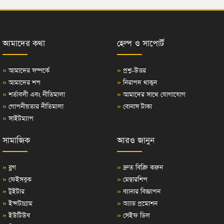
আমাদের কথা
হেল্প ও সাপোর্ট
»
আমাদের সম্পর্কে
»
প্রশ্ন-উত্তর
»
আমাদের শপ
»
নিরাপদ থাকুন
»
শর্তাবলী এবং নীতিমালা
»
আমাদের সাথে যোগাযোগ
»
গোপনীয়তার নীতিমালা
»
বোনাস টাকা
»
সাইটম্যাপ
সামাজিক
আরও জানুন
»
ব্লগ
»
দ্রুত বিক্রি করুন
»
ফেইসবুক
»
মেম্বারশিপ
»
টুইটার
»
ব্যানার বিজ্ঞাপন
»
ইন্সটাগ্রাম
»
অ্যাড প্রমোশন
»
ইউটিউব
»
সেইফ ডিল