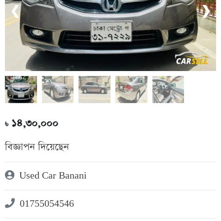
❮
❯
১৪,৩০,০০০
৳
বিজ্ঞাপন দিয়েছেন
Used Car Banani
01755054546