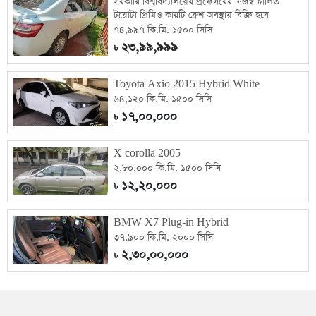
সরকারি বিশ্ববিদ্যালয়ের প্রফেসরের নিজস্ব চালিত
টয়োটা প্রিমিও কারটি ফ্রেশ অবস্থায় বিক্রি হবে
৭৪,৯৯৭ কি.মি. ১৫০০ সিসি
২৩,৯৯,৯৯৯
৳
Toyota Axio 2015 Hybrid White
৬৪,১২০ কি.মি. ১৫০০ সিসি
১৭,০০,০০০
৳
X corolla 2005
২,৮০,০০০ কি.মি. ১৫০০ সিসি
১২,২০,০০০
৳
BMW X7 Plug-in Hybrid
৩৭,৯০০ কি.মি. ২০০০ সিসি
২,৩০,০০,০০০
৳