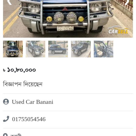
❮
❯
১০,৮০,০০০
৳
বিজ্ঞাপন দিয়েছেন
Used Car Banani
01755054546