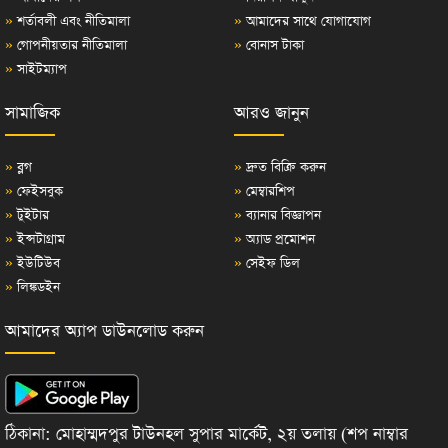
»
শর্তাবলী এবং নীতিমালা
»
আমাদের সাথে যোগাযোগ
»
গোপনীয়তার নীতিমালা
»
বোনাস টাকা
»
সাইটম্যাপ
সামাজিক
আরও জানুন
»
ব্লগ
»
দ্রুত বিক্রি করুন
»
ফেইসবুক
»
মেম্বারশিপ
»
টুইটার
»
ব্যানার বিজ্ঞাপন
»
ইন্সটাগ্রাম
»
অ্যাড প্রমোশন
»
ইউটিউব
»
সেইফ ডিল
»
লিঙ্কডইন
আমাদের অ্যাপ ডাউনলোড করুন
ঠিকানা: মোহাম্মদপুর টাউনহল সুপার মার্কেট, ২য় তলায় (শপ নাম্বার