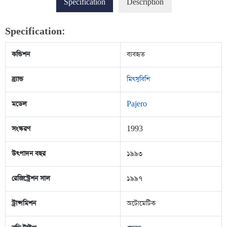
Specification
Description
Specification:
কন্ডিশন
ব্যবহৃত
ব্র্যান্ড
মিৎসুবিশি
মডেল
Pajero
সংস্করণ
1993
উৎপাদন বছর
১৯৯৩
রেজিস্ট্রেশন সাল
১৯৯৭
ট্রান্সমিশন
অটোমেটিক