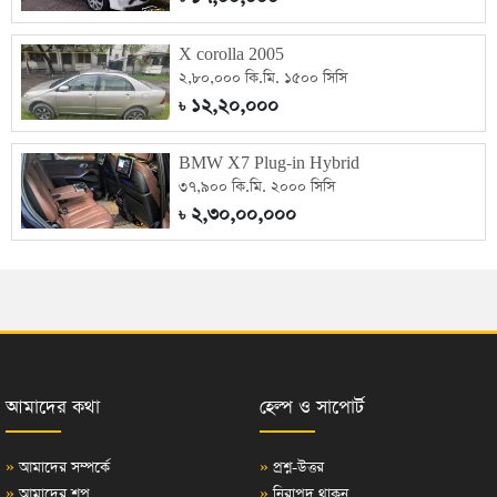
X corolla 2005
২,৮০,০০০ কি.মি. ১৫০০ সিসি
১২,২০,০০০
৳
BMW X7 Plug-in Hybrid
৩৭,৯০০ কি.মি. ২০০০ সিসি
২,৩০,০০,০০০
৳
আমাদের কথা
হেল্প ও সাপোর্ট
»
আমাদের সম্পর্কে
»
প্রশ্ন-উত্তর
»
আমাদের শপ
»
নিরাপদ থাকুন