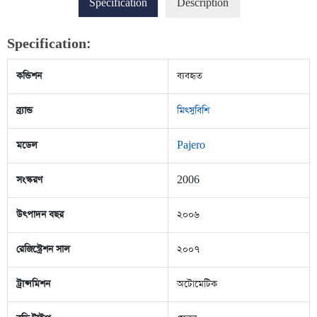
Specification
Description
Specification:
কন্ডিশন
ব্যবহৃত
ব্র্যান্ড
মিৎসুবিশি
মডেল
Pajero
সংস্করণ
2006
উৎপাদন বছর
২০০৬
রেজিস্ট্রেশন সাল
২০০৭
ট্রান্সমিশন
অটোমেটিক