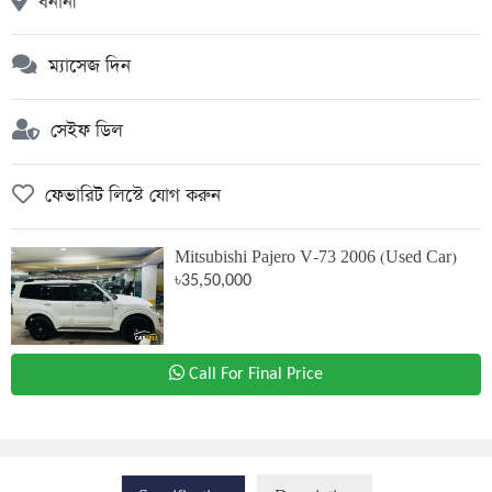
বনানী
ম্যাসেজ দিন
সেইফ ডিল
ফেভারিট লিস্টে যোগ করুন
Mitsubishi Pajero V-73 2006 (Used Car)
৳35,50,000
Call For Final Price