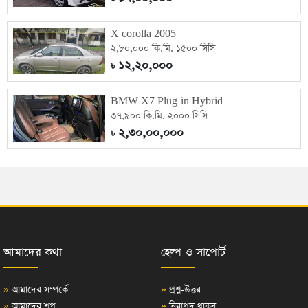
X corolla 2005
২,৮০,০০০ কি.মি. ১৫০০ সিসি
১২,২০,০০০
৳
BMW X7 Plug-in Hybrid
৩৭,৯০০ কি.মি. ২০০০ সিসি
২,৩০,০০,০০০
৳
আমাদের কথা
হেল্প ও সাপোর্ট
»
আমাদের সম্পর্কে
»
প্রশ্ন-উত্তর
»
আমাদের শপ
»
নিরাপদ থাকুন