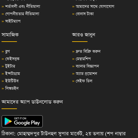
»
শর্তাবলী এবং নীতিমালা
»
আমাদের সাথে যোগাযোগ
»
গোপনীয়তার নীতিমালা
»
বোনাস টাকা
»
সাইটম্যাপ
সামাজিক
আরও জানুন
»
ব্লগ
»
দ্রুত বিক্রি করুন
»
ফেইসবুক
»
মেম্বারশিপ
»
টুইটার
»
ব্যানার বিজ্ঞাপন
»
ইন্সটাগ্রাম
»
অ্যাড প্রমোশন
»
ইউটিউব
»
সেইফ ডিল
»
লিঙ্কডইন
আমাদের অ্যাপ ডাউনলোড করুন
ঠিকানা: মোহাম্মদপুর টাউনহল সুপার মার্কেট, ২য় তলায় (শপ নাম্বার