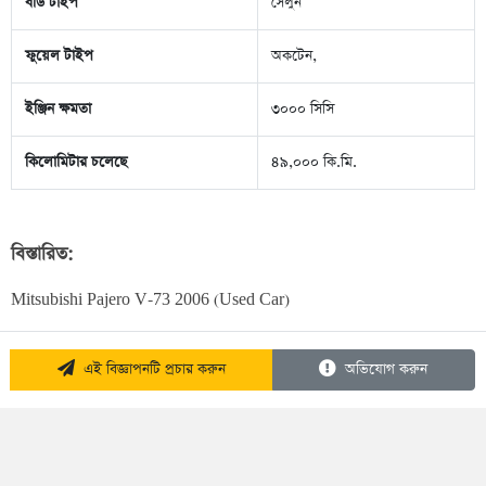
বডি টাইপ
সেলুন
ফুয়েল টাইপ
অকটেন,
ইঞ্জিন ক্ষমতা
৩০০০ সিসি
কিলোমিটার চলেছে
৪৯,০০০ কি.মি.
বিস্তারিত:
Mitsubishi Pajero V-73 2006 (Used Car)
এই বিজ্ঞাপনটি প্রচার করুন
অভিযোগ করুন