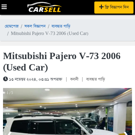
ফ্রি বিজ্ঞাপন দিন
হোমপেজ
সকল বিজ্ঞাপন
ব্যবহৃত গাড়ি
Mitsubishi Pajero V-73 2006 (Used Car)
Mitsubishi Pajero V-73 2006
(Used Car)
১৩ নভেম্বর ২০২৪, ০৩:৩১ অপরাহ্ন
|
বনানী
|
ব্যবহৃত গাড়ি
1 / 5