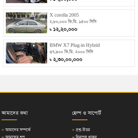
X corolla 2005
২,৮০,০০০ কি.মি. ১৫০০ সিসি
১২,২০,০০০
৳
BMW X7 Plug-in Hybrid
৩৭,৯০০ কি.মি. ২০০০ সিসি
২,৩০,০০,০০০
৳
আমাদের কথা
হেল্প ও সাপোর্ট
»
আমাদের সম্পর্কে
»
প্রশ্ন-উত্তর
»
আমাদের শপ
»
নিরাপদ থাকুন