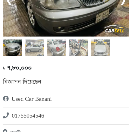
❮
❯
৭,৮০,০০০
৳
বিজ্ঞাপন দিয়েছেন
Used Car Banani
01755054546