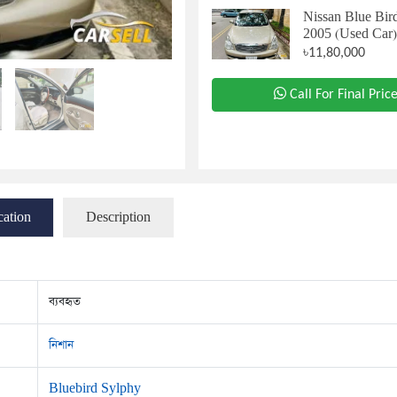
Nissan Blue Bir
2005 (Used Car
৳11,80,000
Call For Final Pric
cation
Description
ব্যবহৃত
নিশান
Bluebird Sylphy