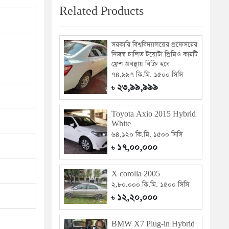
Related Products
সরকারি বিশ্ববিদ্যালয়ের প্রফেসরের
নিজস্ব চালিত টয়োটা প্রিমিও কারটি
ফ্রেশ অবস্থায় বিক্রি হবে
৭৪,৯৯৭ কি.মি. ১৫০০ সিসি
২৩,৯৯,৯৯৯
৳
Toyota Axio 2015 Hybrid
White
৬৪,১২০ কি.মি. ১৫০০ সিসি
১৭,০০,০০০
৳
X corolla 2005
২,৮০,০০০ কি.মি. ১৫০০ সিসি
১২,২০,০০০
৳
BMW X7 Plug-in Hybrid