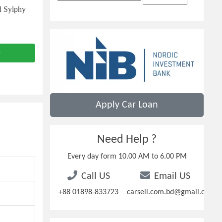
d Sylphy
)
e
Apply Car Loan
Need Help ?
Every day form 10.00 AM to 6.00 PM
Call US
Email US
+88 01898-833723
carsell.com.bd@gmail.com