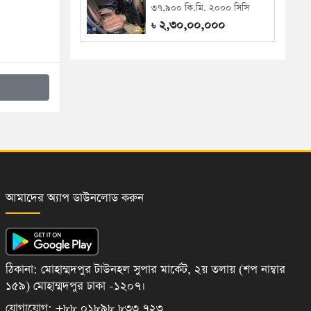
৩৭,৯০০ কি.মি. ২০০০ সিসি
২,৩০,০০,০০০
৳
আমাদের অ্যাপ ডাউনলোড করুন
ঠিকানা: মোহাম্মদপুর টাউনহল সুপার মার্কেট, ২য় তলায় (শপ নাম্বার
১৫৯) মোহাম্মদপুর ঢাকা -১২০৭।
যোগাযোগ: +৮৮ ০১৮৯৮ ৮৩৩ ৭২৩