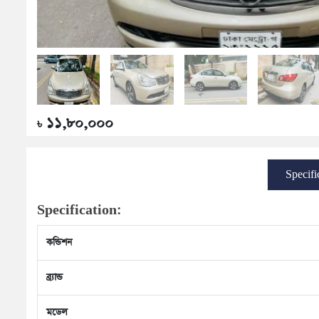
১১,৮০,০০০
৳
Specifi
Specification:
কন্ডিশন
ব্র্যান্ড
মডেল