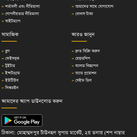
»
শর্তাবলী এবং নীতিমালা
»
আমাদের সাথে যোগাযোগ
»
গোপনীয়তার নীতিমালা
»
বোনাস টাকা
»
সাইটম্যাপ
সামাজিক
আরও জানুন
»
ব্লগ
»
দ্রুত বিক্রি করুন
»
ফেইসবুক
»
মেম্বারশিপ
»
টুইটার
»
ব্যানার বিজ্ঞাপন
»
ইন্সটাগ্রাম
»
অ্যাড প্রমোশন
»
ইউটিউব
»
সেইফ ডিল
»
লিঙ্কডইন
আমাদের অ্যাপ ডাউনলোড করুন
ঠিকানা: মোহাম্মদপুর টাউনহল সুপার মার্কেট, ২য় তলায় (শপ নাম্বার