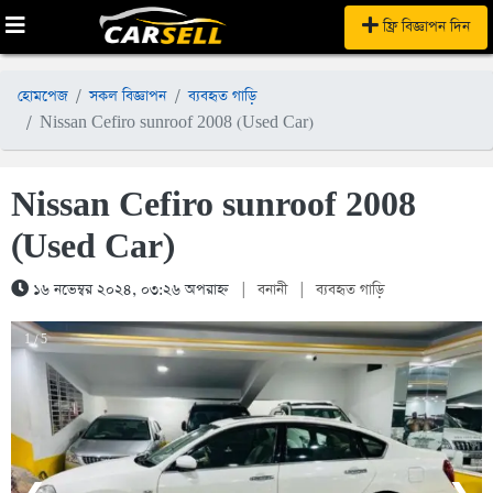
ফ্রি বিজ্ঞাপন দিন
হোমপেজ
সকল বিজ্ঞাপন
ব্যবহৃত গাড়ি
Nissan Cefiro sunroof 2008 (Used Car)
Nissan Cefiro sunroof 2008
(Used Car)
১৬ নভেম্বর ২০২৪, ০৩:২৬ অপরাহ্ন
|
বনানী
|
ব্যবহৃত গাড়ি
1 / 5