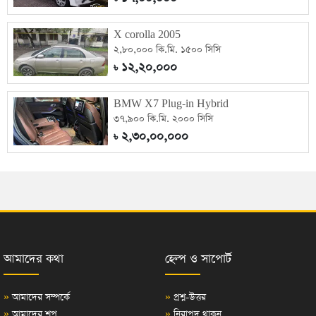
X corolla 2005
২,৮০,০০০ কি.মি. ১৫০০ সিসি
১২,২০,০০০
৳
BMW X7 Plug-in Hybrid
৩৭,৯০০ কি.মি. ২০০০ সিসি
২,৩০,০০,০০০
৳
আমাদের কথা
হেল্প ও সাপোর্ট
»
আমাদের সম্পর্কে
»
প্রশ্ন-উত্তর
»
আমাদের শপ
»
নিরাপদ থাকুন