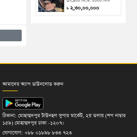
৩৭,৯০০ কি.মি. ২০০০ সিসি
২,৩০,০০,০০০
৳
আমাদের অ্যাপ ডাউনলোড করুন
ঠিকানা: মোহাম্মদপুর টাউনহল সুপার মার্কেট, ২য় তলায় (শপ নাম্বার
১৫৯) মোহাম্মদপুর ঢাকা -১২০৭।
যোগাযোগ: +৮৮ ০১৮৯৮ ৮৩৩ ৭২৩