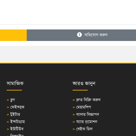
অভিযোগ করুন
সামাজিক
আরও জানুন
»
ব্লগ
»
দ্রুত বিক্রি করুন
»
ফেইসবুক
»
মেম্বারশিপ
»
টুইটার
»
ব্যানার বিজ্ঞাপন
»
ইন্সটাগ্রাম
»
অ্যাড প্রমোশন
»
ইউটিউব
»
সেইফ ডিল