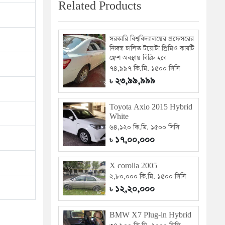
Related Products
সরকারি বিশ্ববিদ্যালয়ের প্রফেসরের
নিজস্ব চালিত টয়োটা প্রিমিও কারটি
ফ্রেশ অবস্থায় বিক্রি হবে
৭৪,৯৯৭ কি.মি. ১৫০০ সিসি
২৩,৯৯,৯৯৯
৳
Toyota Axio 2015 Hybrid
White
৬৪,১২০ কি.মি. ১৫০০ সিসি
১৭,০০,০০০
৳
X corolla 2005
২,৮০,০০০ কি.মি. ১৫০০ সিসি
১২,২০,০০০
৳
BMW X7 Plug-in Hybrid