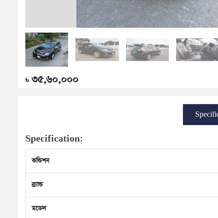
৩৫,৬০,০০০
৳
Specifi
Specification:
কন্ডিশন
ব্র্যান্ড
মডেল