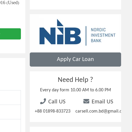
016 (Used)
e
Apply Car Loan
Need Help ?
Every day form 10.00 AM to 6.00 PM
Call US
Email US
+88 01898-833723
carsell.com.bd@gmail.com