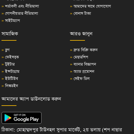
»
শর্তাবলী এবং নীতিমালা
»
আমাদের সাথে যোগাযোগ
»
গোপনীয়তার নীতিমালা
»
বোনাস টাকা
»
সাইটম্যাপ
সামাজিক
আরও জানুন
»
ব্লগ
»
দ্রুত বিক্রি করুন
»
ফেইসবুক
»
মেম্বারশিপ
»
টুইটার
»
ব্যানার বিজ্ঞাপন
»
ইন্সটাগ্রাম
»
অ্যাড প্রমোশন
»
ইউটিউব
»
সেইফ ডিল
»
লিঙ্কডইন
আমাদের অ্যাপ ডাউনলোড করুন
ঠিকানা: মোহাম্মদপুর টাউনহল সুপার মার্কেট, ২য় তলায় (শপ নাম্বার