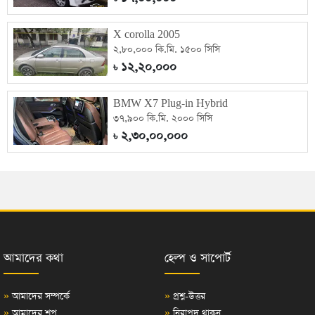
X corolla 2005
২,৮০,০০০ কি.মি. ১৫০০ সিসি
১২,২০,০০০
৳
BMW X7 Plug-in Hybrid
৩৭,৯০০ কি.মি. ২০০০ সিসি
২,৩০,০০,০০০
৳
আমাদের কথা
হেল্প ও সাপোর্ট
»
আমাদের সম্পর্কে
»
প্রশ্ন-উত্তর
»
আমাদের শপ
»
নিরাপদ থাকুন