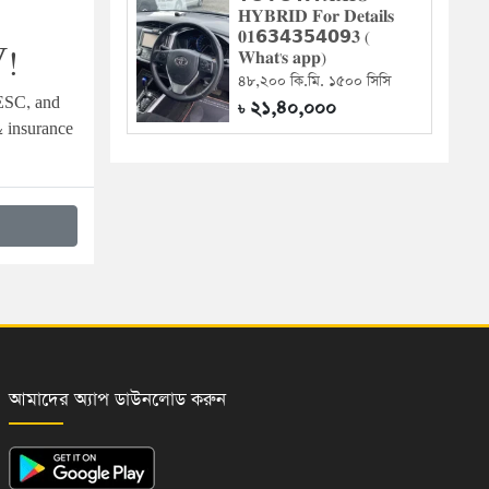
𝐇𝐘𝐁𝐑𝐈𝐃 𝐅𝐨𝐫 𝐃𝐞𝐭𝐚𝐢𝐥𝐬
𝟎𝟏𝟲𝟯𝟰𝟯𝟱𝟰𝟬𝟵𝟑 (
V!
𝐖𝐡𝐚𝐭'𝐬 𝐚𝐩𝐩)
৪৮,২০০ কি.মি. ১৫০০ সিসি
ESC, and 
২১,৪০,০০০
৳
 insurance 
আমাদের অ্যাপ ডাউনলোড করুন