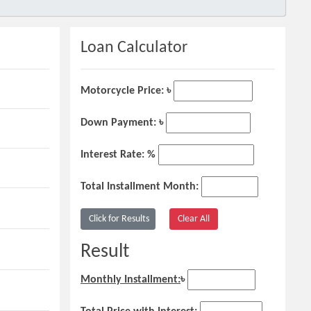
Loan Calculator
Motorcycle Price: ৳
Down Payment: ৳
Interest Rate: %
Total Installment Month:
Result
Monthly Installment:
৳