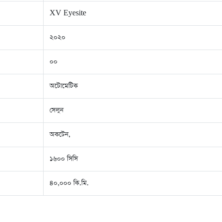
XV Eyesite
২০২০
০০
অটোমেটিক
সেলুন
অকটেন,
১৬০০ সিসি
৪০,০০০ কি.মি.