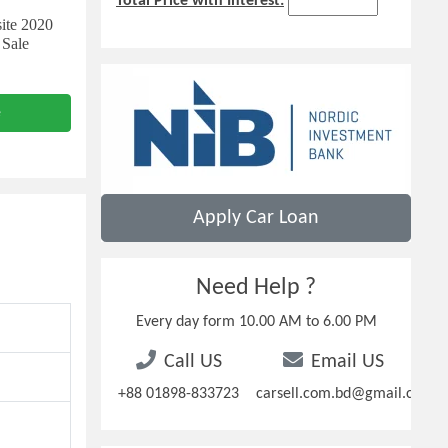
Total Price with Interest:
ite 2020
 Sale
e
Apply Car Loan
Need Help ?
Every day form 10.00 AM to 6.00 PM
Call US
Email US
+88 01898-833723
carsell.com.bd@gmail.com