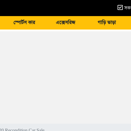
সকল
স্পোর্টস কার
এক্সেসরিজ
গাড়ি ভাড়া
0 Recondition Car Sale