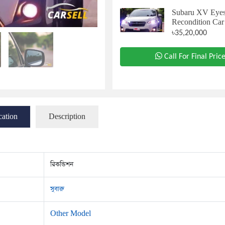
Subaru XV Eyes
Recondition Car
৳35,20,000
Call For Final Pric
cation
Description
রিকন্ডিশন
সুবারু
Other Model