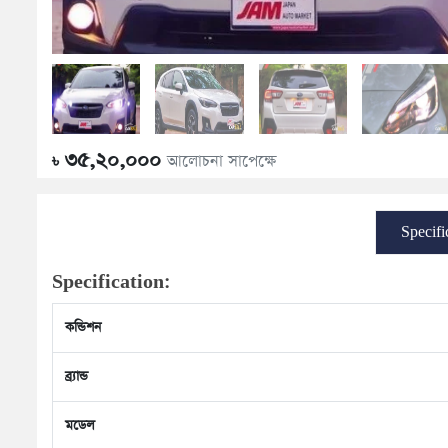
৩৫,২০,০০০
আলোচনা সাপেক্ষে
৳
Specifi
Specification:
কন্ডিশন
ব্র্যান্ড
মডেল