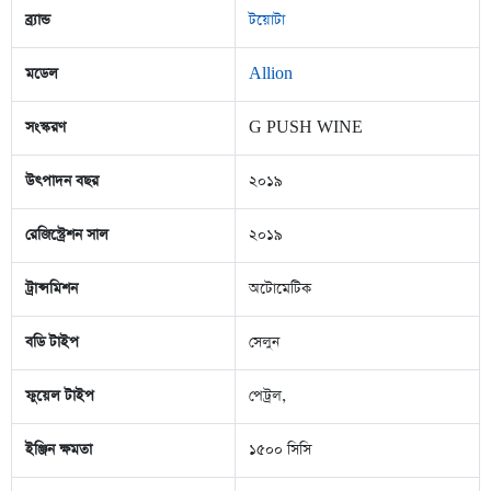
ব্র্যান্ড
টয়োটা
মডেল
Allion
সংস্করণ
G PUSH WINE
উৎপাদন বছর
২০১৯
রেজিস্ট্রেশন সাল
২০১৯
ট্রান্সমিশন
অটোমেটিক
বডি টাইপ
সেলুন
ফুয়েল টাইপ
পেট্রল,
ইঞ্জিন ক্ষমতা
১৫০০ সিসি