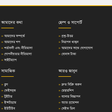
আমাদের কথা
হেল্প ও সাপোর্ট
»
আমাদের সম্পর্কে
»
প্রশ্ন-উত্তর
»
আমাদের শপ
»
নিরাপদ থাকুন
»
শর্তাবলী এবং নীতিমালা
»
আমাদের সাথে যোগাযোগ
»
গোপনীয়তার নীতিমালা
»
বোনাস টাকা
»
সাইটম্যাপ
সামাজিক
আরও জানুন
»
ব্লগ
»
দ্রুত বিক্রি করুন
»
ফেইসবুক
»
মেম্বারশিপ
»
টুইটার
»
ব্যানার বিজ্ঞাপন
»
ইন্সটাগ্রাম
»
অ্যাড প্রমোশন
»
ইউটিউব
»
সেইফ ডিল