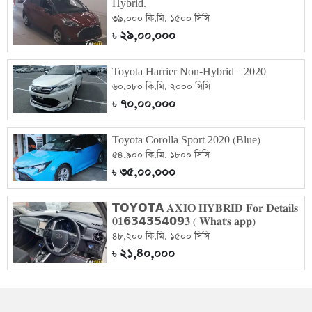
Hybrid.
৩৯,০০০ কি.মি. ১৫০০ সিসি
২৯,০০,০০০
৳
Toyota Harrier Non-Hybrid – 2020
৬০,০৮০ কি.মি. ২০০০ সিসি
৭০,০০,০০০
৳
Toyota Corolla Sport 2020 (Blue)
৫৪,৯০০ কি.মি. ১৮০০ সিসি
৩৫,০০,০০০
৳
𝗧𝗢𝗬𝗢𝗧𝗔 𝐀𝐗𝐈𝐎 𝐇𝐘𝐁𝐑𝐈𝐃 𝐅𝐨𝐫 𝐃𝐞𝐭𝐚𝐢𝐥𝐬
𝟎𝟏𝟲𝟯𝟰𝟯𝟱𝟰𝟬𝟵𝟑 ( 𝐖𝐡𝐚𝐭'𝐬 𝐚𝐩𝐩)
৪৮,২০০ কি.মি. ১৫০০ সিসি
২১,৪০,০০০
৳