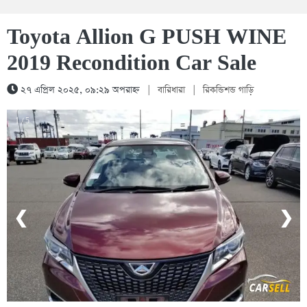
Toyota Allion G PUSH WINE
2019 Recondition Car Sale
২৭ এপ্রিল ২০২৫, ০৯:২৯ অপরাহ্ন
|
বারিধারা
|
রিকন্ডিশন্ড গাড়ি
1 / 5
❮
❯