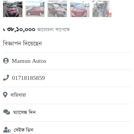
৩৮,১০,০০০
আলোচনা সাপেক্ষে
৳
বিজ্ঞাপন দিয়েছেন
Mamun Autos
01718185859
বারিধারা
ম্যাসেজ দিন
সেইফ ডিল