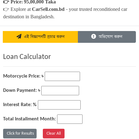
👉 Price: 95,00,000 Taka
👉 Explore at 
CarSell.com.bd
 – your trusted reconditioned car 
destination in Bangladesh.
এই বিজ্ঞাপনটি প্রচার করুন
অভিযোগ করুন
Loan Calculator
Motorcycle Price: ৳
Down Payment: ৳
Interest Rate: %
Total Installment Month: