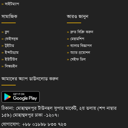
»
সাইটম্যাপ
সামাজিক
আরও জানুন
»
ব্লগ
»
দ্রুত বিক্রি করুন
»
ফেইসবুক
»
মেম্বারশিপ
»
টুইটার
»
ব্যানার বিজ্ঞাপন
»
ইন্সটাগ্রাম
»
অ্যাড প্রমোশন
»
ইউটিউব
»
সেইফ ডিল
»
লিঙ্কডইন
আমাদের অ্যাপ ডাউনলোড করুন
ঠিকানা: মোহাম্মদপুর টাউনহল সুপার মার্কেট, ২য় তলায় (শপ নাম্বার
১৫৯) মোহাম্মদপুর ঢাকা -১২০৭।
যোগাযোগ: +৮৮ ০১৮৯৮ ৮৩৩ ৭২৩