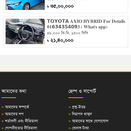
৩৫,০০,০০০
৳
𝗧𝗢𝗬𝗢𝗧𝗔 𝐀𝐗𝐈𝐎 𝐇𝐘𝐁𝐑𝐈𝐃 𝐅𝐨𝐫 𝐃𝐞𝐭𝐚𝐢𝐥𝐬
𝟎𝟏𝟲𝟯𝟰𝟯𝟱𝟰𝟬𝟵𝟑 ( 𝐖𝐡𝐚𝐭'𝐬 𝐚𝐩𝐩)
৪৮,২০০ কি.মি. ১৫০০ সিসি
২১,৪০,০০০
৳
আমাদের কথা
হেল্প ও সাপোর্ট
»
আমাদের সম্পর্কে
»
প্রশ্ন-উত্তর
»
আমাদের শপ
»
নিরাপদ থাকুন
»
শর্তাবলী এবং নীতিমালা
»
আমাদের সাথে যোগাযোগ
»
গোপনীয়তার নীতিমালা
»
বোনাস টাকা