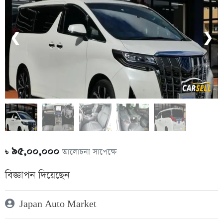
❮
❯
৯৫,০০,০০০
আলোচনা সাপেক্ষে
৳
বিজ্ঞাপন দিয়েছেন
Japan Auto Market