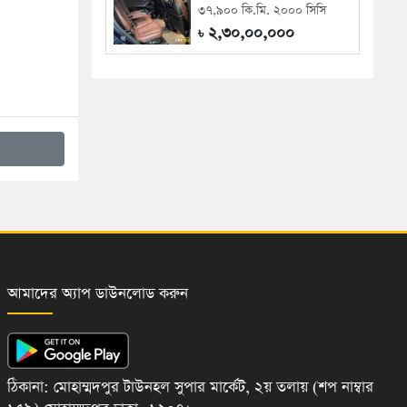
৩৭,৯০০ কি.মি. ২০০০ সিসি
২,৩০,০০,০০০
৳
আমাদের অ্যাপ ডাউনলোড করুন
ঠিকানা: মোহাম্মদপুর টাউনহল সুপার মার্কেট, ২য় তলায় (শপ নাম্বার