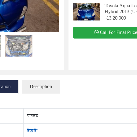
Toyota Aqua Lo
Hybrid 2013 (Us
৳13,20,000
Call For Final Pric
cation
Description
ব্যবহৃত
টয়োটা