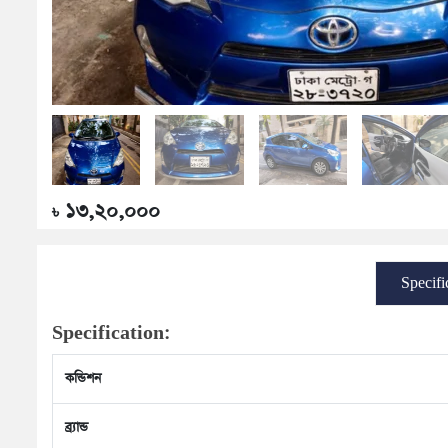
১৩,২০,০০০
৳
Specifi
Specification:
কন্ডিশন
ব্র্যান্ড