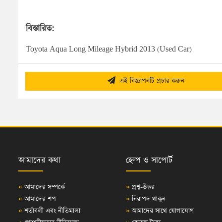
বিস্তারিত:
Toyota Aqua Long Mileage Hybrid 2013 (Used Car)
এই বিজ্ঞাপনটি প্রচার করুন
আমাদের কথা
হেল্প ও সাপোর্ট
»
আমাদের সম্পর্কে
»
প্রশ্ন-উত্তর
»
আমাদের শপ
»
নিরাপদ থাকুন
»
শর্তাবলী এবং নীতিমালা
»
আমাদের সাথে যোগাযোগ