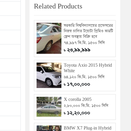
Related Products
সরকারি বিশ্ববিদ্যালয়ের প্রফেসরের
নিজস্ব চালিত টয়োটা প্রিমিও কারটি
ফ্রেশ অবস্থায় বিক্রি হবে
৭৪,৯৯৭ কি.মি. ১৫০০ সিসি
২৩,৯৯,৯৯৯
৳
Toyota Axio 2015 Hybrid
White
৬৪,১২০ কি.মি. ১৫০০ সিসি
১৭,০০,০০০
৳
X corolla 2005
২,৮০,০০০ কি.মি. ১৫০০ সিসি
১২,২০,০০০
৳
BMW X7 Plug-in Hybrid