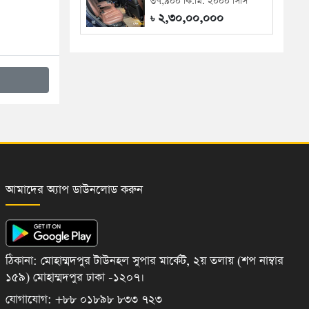
৩৭,৯০০ কি.মি. ২০০০ সিসি
২,৩০,০০,০০০
৳
আমাদের অ্যাপ ডাউনলোড করুন
ঠিকানা: মোহাম্মদপুর টাউনহল সুপার মার্কেট, ২য় তলায় (শপ নাম্বার
১৫৯) মোহাম্মদপুর ঢাকা -১২০৭।
যোগাযোগ: +৮৮ ০১৮৯৮ ৮৩৩ ৭২৩