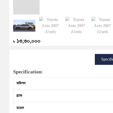
১৩,৩০,০০০
৳
Specifi
Specification:
কন্ডিশন
ব্র্যান্ড
মডেল