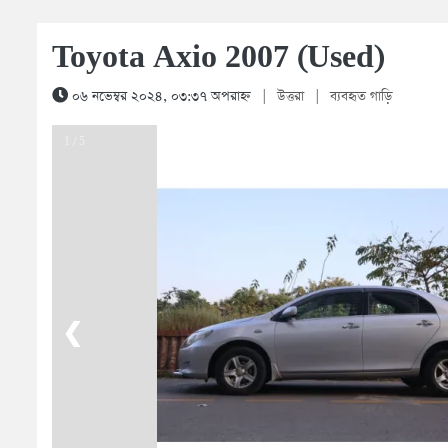
Toyota Axio 2007 (Used)
০৬ নভেম্বর ২০২৪, ০৩:৩৭ অপরাহ্ন
|
উত্তরা
|
ব্যবহৃত গাড়ি
1 / 5
❮