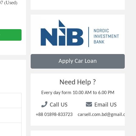
07 (Used)
e
Apply Car Loan
Need Help ?
Every day form 10.00 AM to 6.00 PM
Call US
Email US
+88 01898-833723
carsell.com.bd@gmail.com