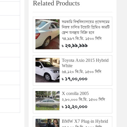
Related Products
সরকারি বিশ্ববিদ্যালয়ের প্রফেসরের
নিজস্ব চালিত টয়োটা প্রিমিও কারটি
ফ্রেশ অবস্থায় বিক্রি হবে
৭৪,৯৯৭ কি.মি. ১৫০০ সিসি
২৩,৯৯,৯৯৯
৳
Toyota Axio 2015 Hybrid
White
৬৪,১২০ কি.মি. ১৫০০ সিসি
১৭,০০,০০০
৳
X corolla 2005
২,৮০,০০০ কি.মি. ১৫০০ সিসি
১২,২০,০০০
৳
BMW X7 Plug-in Hybrid