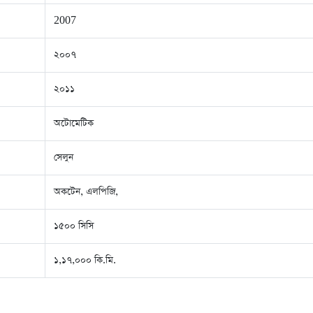
2007
২০০৭
২০১১
অটোমেটিক
সেলুন
অকটেন, এলপিজি,
১৫০০ সিসি
১,১৭,০০০ কি.মি.