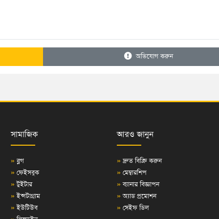
অভিযোগ করুন
সামাজিক
আরও জানুন
»
ব্লগ
»
দ্রুত বিক্রি করুন
»
ফেইসবুক
»
মেম্বারশিপ
»
টুইটার
»
ব্যানার বিজ্ঞাপন
»
ইন্সটাগ্রাম
»
অ্যাড প্রমোশন
»
ইউটিউব
»
সেইফ ডিল