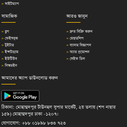
»
সাইটম্যাপ
সামাজিক
আরও জানুন
»
ব্লগ
»
দ্রুত বিক্রি করুন
»
ফেইসবুক
»
মেম্বারশিপ
»
টুইটার
»
ব্যানার বিজ্ঞাপন
»
ইন্সটাগ্রাম
»
অ্যাড প্রমোশন
»
ইউটিউব
»
সেইফ ডিল
»
লিঙ্কডইন
আমাদের অ্যাপ ডাউনলোড করুন
ঠিকানা: মোহাম্মদপুর টাউনহল সুপার মার্কেট, ২য় তলায় (শপ নাম্বার
১৫৯) মোহাম্মদপুর ঢাকা -১২০৭।
যোগাযোগ: +৮৮ ০১৮৯৮ ৮৩৩ ৭২৩