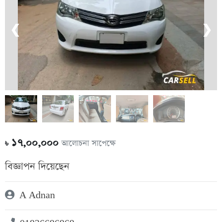
❮
❯
১৭,০০,০০০
আলোচনা সাপেক্ষে
৳
বিজ্ঞাপন দিয়েছেন
A Adnan