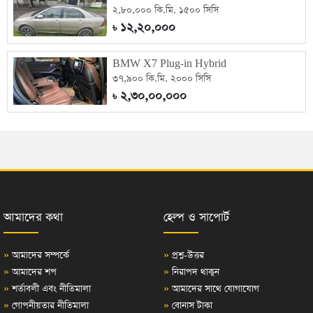
২,৮০,০০০ কি.মি. ১৫০০ সিসি
১২,২০,০০০
৳
BMW X7 Plug-in Hybrid
৩৭,৯০০ কি.মি. ২০০০ সিসি
২,৩০,০০,০০০
৳
আমাদের কথা
হেল্প ও সাপোর্ট
»
আমাদের সম্পর্কে
»
প্রশ্ন-উত্তর
»
আমাদের শপ
»
নিরাপদ থাকুন
»
শর্তাবলী এবং নীতিমালা
»
আমাদের সাথে যোগাযোগ
»
গোপনীয়তার নীতিমালা
»
বোনাস টাকা