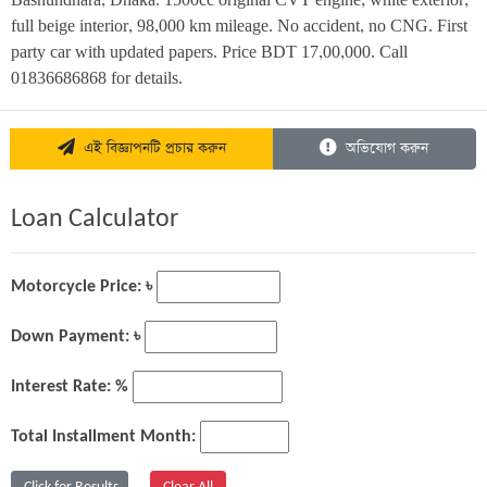
Bashundhara, Dhaka. 1500cc original CVT engine, white exterior, 
full beige interior, 98,000 km mileage. No accident, no CNG. First 
party car with updated papers. Price BDT 17,00,000. Call 
01836686868 for details.
এই বিজ্ঞাপনটি প্রচার করুন
অভিযোগ করুন
Loan Calculator
Motorcycle Price: ৳
Down Payment: ৳
Interest Rate: %
Total Installment Month: