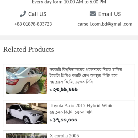
Every day form 10.00 AM to 6.00 PM
Call US
Email US
+88 01898-833723
carsell.com.bd@gmail.com
Related Products
সরকারি বিশ্ববিদ্যালয়ের প্রফেসরের নিজস্ব চালিত
টয়োটা প্রিমিও কারটি ফ্রেশ অবস্থায় বিক্রি হবে
৭৪,৯৯৭ কি.মি. ১৫০০ সিসি
২৩,৯৯,৯৯৯
৳
Toyota Axio 2015 Hybrid White
৬৪,১২০ কি.মি. ১৫০০ সিসি
১৭,০০,০০০
৳
X corolla 2005