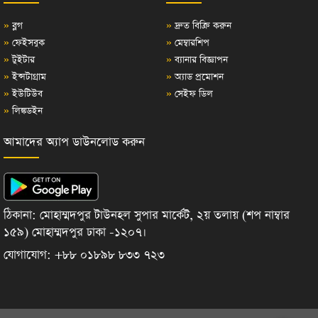
»
ব্লগ
»
দ্রুত বিক্রি করুন
»
ফেইসবুক
»
মেম্বারশিপ
»
টুইটার
»
ব্যানার বিজ্ঞাপন
»
ইন্সটাগ্রাম
»
অ্যাড প্রমোশন
»
ইউটিউব
»
সেইফ ডিল
»
লিঙ্কডইন
আমাদের অ্যাপ ডাউনলোড করুন
ঠিকানা: মোহাম্মদপুর টাউনহল সুপার মার্কেট, ২য় তলায় (শপ নাম্বার
১৫৯) মোহাম্মদপুর ঢাকা -১২০৭।
যোগাযোগ: +৮৮ ০১৮৯৮ ৮৩৩ ৭২৩