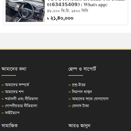
𝟎𝟏𝟲𝟯𝟰𝟯𝟱𝟰𝟬𝟵𝟑 ( 𝐖𝐡𝐚𝐭'𝐬 𝐚𝐩𝐩)
৪৮,২০০ কি.মি. ১৫০০ সিসি
২১,৪০,০০০
৳
আমাদের কথা
হেল্প ও সাপোর্ট
»
আমাদের সম্পর্কে
»
প্রশ্ন-উত্তর
»
আমাদের শপ
»
নিরাপদ থাকুন
»
শর্তাবলী এবং নীতিমালা
»
আমাদের সাথে যোগাযোগ
»
গোপনীয়তার নীতিমালা
»
বোনাস টাকা
»
সাইটম্যাপ
সামাজিক
আরও জানুন