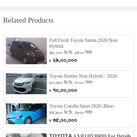
Related Products
Full Fresh Toyota Sienta 2020 Non
Hybrid.
৩৯,০০০ কি.মি. ১৫০০ সিসি
২৯,০০,০০০
৳
Toyota Harrier Non-Hybrid – 2020
৬০,০৮০ কি.মি. ২০০০ সিসি
৭০,০০,০০০
৳
Toyota Corolla Sport 2020 (Blue)
৫৪,৯০০ কি.মি. ১৮০০ সিসি
৩৫,০০,০০০
৳
𝗧𝗢𝗬𝗢𝗧𝗔 𝐀𝐗𝐈𝐎 𝐇𝐘𝐁𝐑𝐈𝐃 𝐅𝐨𝐫 𝐃𝐞𝐭𝐚𝐢𝐥𝐬