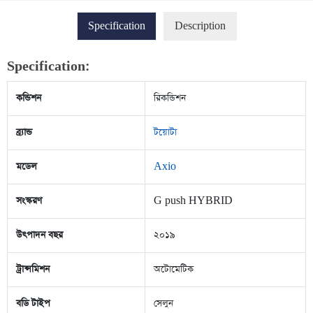
Specification
Description
Specification:
কন্ডিশন
রিকন্ডিশন
ব্র্যান্ড
টয়োটা
মডেল
Axio
সংস্করণ
G push HYBRID
উৎপাদন বছর
২০১৯
ট্রান্সমিশন
অটোমেটিক
বডি টাইপ
সেলুন