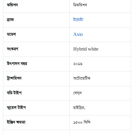
কন্ডিশন
রিকন্ডিশন
ব্র্যান্ড
টয়োটা
মডেল
Axio
সংস্করণ
Hybrid white
উৎপাদন বছর
২০১৯
ট্রান্সমিশন
অটোমেটিক
বডি টাইপ
সেলুন
ফুয়েল টাইপ
হাইব্রিড,
ইঞ্জিন ক্ষমতা
১৫০০ সিসি