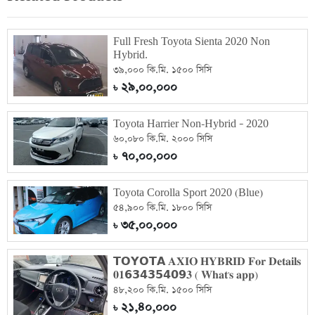
Full Fresh Toyota Sienta 2020 Non
Hybrid.
৩৯,০০০ কি.মি. ১৫০০ সিসি
২৯,০০,০০০
৳
Toyota Harrier Non-Hybrid – 2020
৬০,০৮০ কি.মি. ২০০০ সিসি
৭০,০০,০০০
৳
Toyota Corolla Sport 2020 (Blue)
৫৪,৯০০ কি.মি. ১৮০০ সিসি
৩৫,০০,০০০
৳
𝗧𝗢𝗬𝗢𝗧𝗔 𝐀𝐗𝐈𝐎 𝐇𝐘𝐁𝐑𝐈𝐃 𝐅𝐨𝐫 𝐃𝐞𝐭𝐚𝐢𝐥𝐬
𝟎𝟏𝟲𝟯𝟰𝟯𝟱𝟰𝟬𝟵𝟑 ( 𝐖𝐡𝐚𝐭'𝐬 𝐚𝐩𝐩)
৪৮,২০০ কি.মি. ১৫০০ সিসি
২১,৪০,০০০
৳