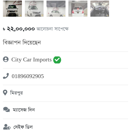
২২,০০,০০০
আলোচনা সাপেক্ষে
৳
বিজ্ঞাপন দিয়েছেন
City Car Imports
01896092905
মিরপুর
ম্যাসেজ দিন
সেইফ ডিল