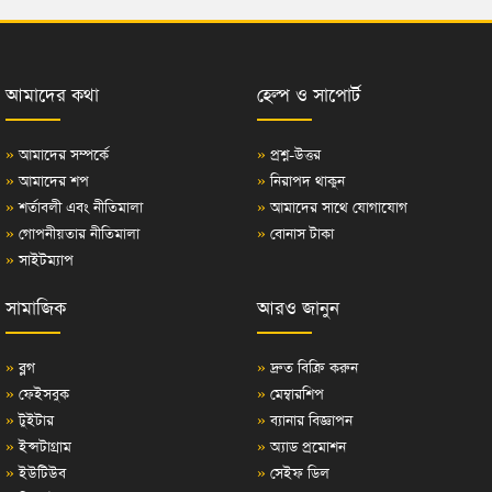
আমাদের কথা
হেল্প ও সাপোর্ট
»
আমাদের সম্পর্কে
»
প্রশ্ন-উত্তর
»
আমাদের শপ
»
নিরাপদ থাকুন
»
শর্তাবলী এবং নীতিমালা
»
আমাদের সাথে যোগাযোগ
»
গোপনীয়তার নীতিমালা
»
বোনাস টাকা
»
সাইটম্যাপ
সামাজিক
আরও জানুন
»
ব্লগ
»
দ্রুত বিক্রি করুন
»
ফেইসবুক
»
মেম্বারশিপ
»
টুইটার
»
ব্যানার বিজ্ঞাপন
»
ইন্সটাগ্রাম
»
অ্যাড প্রমোশন
»
ইউটিউব
»
সেইফ ডিল