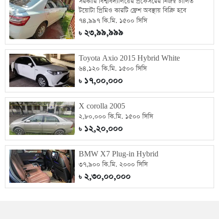
সরকারি বিশ্ববিদ্যালয়ের প্রফেসরের নিজস্ব চালিত
টয়োটা প্রিমিও কারটি ফ্রেশ অবস্থায় বিক্রি হবে
৭৪,৯৯৭ কি.মি. ১৫০০ সিসি
২৩,৯৯,৯৯৯
৳
Toyota Axio 2015 Hybrid White
৬৪,১২০ কি.মি. ১৫০০ সিসি
১৭,০০,০০০
৳
X corolla 2005
২,৮০,০০০ কি.মি. ১৫০০ সিসি
১২,২০,০০০
৳
BMW X7 Plug-in Hybrid
৩৭,৯০০ কি.মি. ২০০০ সিসি
২,৩০,০০,০০০
৳