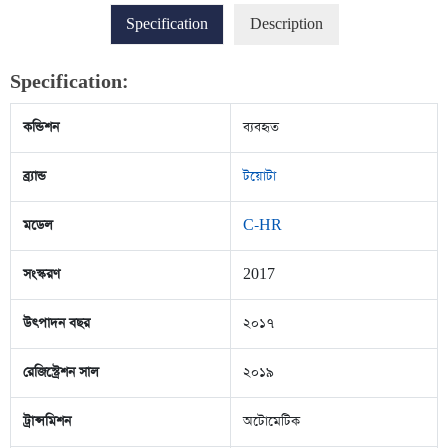
Specification
Description
Specification:
কন্ডিশন
ব্যবহৃত
ব্র্যান্ড
টয়োটা
মডেল
C-HR
সংস্করণ
2017
উৎপাদন বছর
২০১৭
রেজিস্ট্রেশন সাল
২০১৯
ট্রান্সমিশন
অটোমেটিক