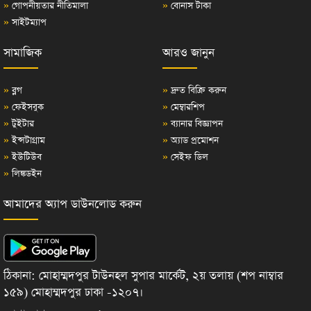
»
গোপনীয়তার নীতিমালা
»
বোনাস টাকা
»
সাইটম্যাপ
সামাজিক
আরও জানুন
»
ব্লগ
»
দ্রুত বিক্রি করুন
»
ফেইসবুক
»
মেম্বারশিপ
»
টুইটার
»
ব্যানার বিজ্ঞাপন
»
ইন্সটাগ্রাম
»
অ্যাড প্রমোশন
»
ইউটিউব
»
সেইফ ডিল
»
লিঙ্কডইন
আমাদের অ্যাপ ডাউনলোড করুন
ঠিকানা: মোহাম্মদপুর টাউনহল সুপার মার্কেট, ২য় তলায় (শপ নাম্বার
১৫৯) মোহাম্মদপুর ঢাকা -১২০৭।