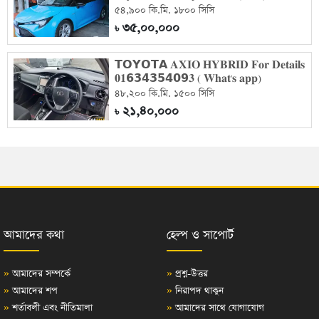
৫৪,৯০০ কি.মি. ১৮০০ সিসি
৩৫,০০,০০০
৳
𝗧𝗢𝗬𝗢𝗧𝗔 𝐀𝐗𝐈𝐎 𝐇𝐘𝐁𝐑𝐈𝐃 𝐅𝐨𝐫 𝐃𝐞𝐭𝐚𝐢𝐥𝐬
𝟎𝟏𝟲𝟯𝟰𝟯𝟱𝟰𝟬𝟵𝟑 ( 𝐖𝐡𝐚𝐭'𝐬 𝐚𝐩𝐩)
৪৮,২০০ কি.মি. ১৫০০ সিসি
২১,৪০,০০০
৳
আমাদের কথা
হেল্প ও সাপোর্ট
»
আমাদের সম্পর্কে
»
প্রশ্ন-উত্তর
»
আমাদের শপ
»
নিরাপদ থাকুন
»
শর্তাবলী এবং নীতিমালা
»
আমাদের সাথে যোগাযোগ