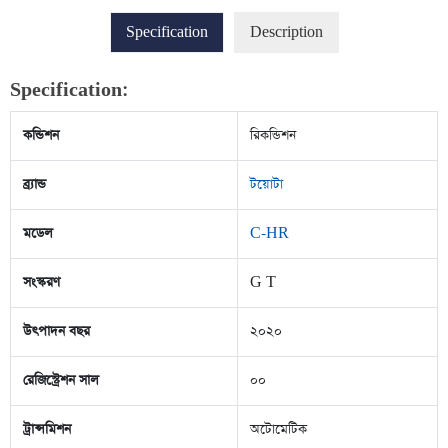
Specification
Description
Specification:
কন্ডিশন
রিকন্ডিশন
ব্র্যান্ড
টয়োটা
মডেল
C-HR
সংস্করণ
G T
উৎপাদন বছর
২০২০
রেজিস্ট্রেশন সাল
০০
ট্রান্সমিশন
অটোমেটিক