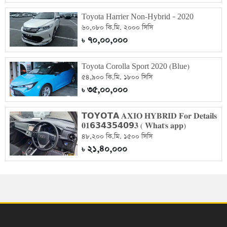
Toyota Harrier Non-Hybrid – 2020
৬০,০৮০ কি.মি. ২০০০ সিসি
৭০,০০,০০০
৳
Toyota Corolla Sport 2020 (Blue)
৫৪,৯০০ কি.মি. ১৮০০ সিসি
৩৫,০০,০০০
৳
𝗧𝗢𝗬𝗢𝗧𝗔 𝐀𝐗𝐈𝐎 𝐇𝐘𝐁𝐑𝐈𝐃 𝐅𝐨𝐫 𝐃𝐞𝐭𝐚𝐢𝐥𝐬
𝟎𝟏𝟲𝟯𝟰𝟯𝟱𝟰𝟬𝟵𝟑 ( 𝐖𝐡𝐚𝐭'𝐬 𝐚𝐩𝐩)
৪৮,২০০ কি.মি. ১৫০০ সিসি
২১,৪০,০০০
৳