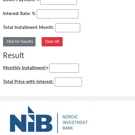
Down Payment: ৳
Interest Rate: %
Total Installment Month:
Result
Monthly Installment:
৳
Total Price with Interest: