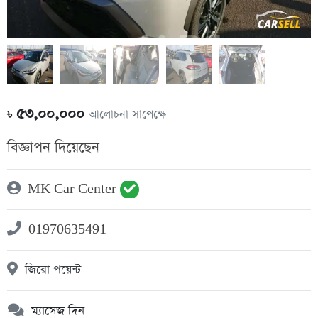
৫৩,০০,০০০
আলোচনা সাপেক্ষে
৳
বিজ্ঞাপন দিয়েছেন
MK Car Center
01970635491
জিরো পয়েন্ট
ম্যাসেজ দিন