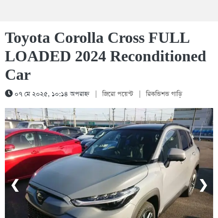
Toyota Corolla Cross FULL
LOADED 2024 Reconditioned
Car
০৭ মে ২০২৫, ১০:১৪ অপরাহ্ন
|
জিরো পয়েন্ট
|
রিকন্ডিশন্ড গাড়ি
1 / 5
❮
❯