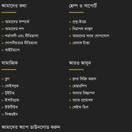
আমাদের কথা
হেল্প ও সাপোর্ট
»
আমাদের সম্পর্কে
»
প্রশ্ন-উত্তর
»
আমাদের শপ
»
নিরাপদ থাকুন
»
শর্তাবলী এবং নীতিমালা
»
আমাদের সাথে যোগাযোগ
»
গোপনীয়তার নীতিমালা
»
বোনাস টাকা
»
সাইটম্যাপ
সামাজিক
আরও জানুন
»
ব্লগ
»
দ্রুত বিক্রি করুন
»
ফেইসবুক
»
মেম্বারশিপ
»
টুইটার
»
ব্যানার বিজ্ঞাপন
»
ইন্সটাগ্রাম
»
অ্যাড প্রমোশন
»
ইউটিউব
»
সেইফ ডিল
»
লিঙ্কডইন
আমাদের অ্যাপ ডাউনলোড করুন