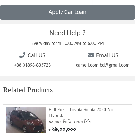
Apply Car Loan
Need Help ?
Every day form 10.00 AM to 6.00 PM
Call US
Email US
+88 01898-833723
carsell.com.bd@gmail.com
Related Products
Full Fresh Toyota Sienta 2020 Non
Hybrid.
৩৯,০০০ কি.মি. ১৫০০ সিসি
২৯,০০,০০০
৳