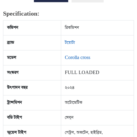
Specification:
কন্ডিশন
রিকন্ডিশন
ব্র্যান্ড
টয়োটা
মডেল
Corolla cross
সংস্করণ
FULL LOADED
উৎপাদন বছর
২০২৪
ট্রান্সমিশন
অটোমেটিক
বডি টাইপ
সেলুন
ফুয়েল টাইপ
পেট্রল, অকটেন, হাইব্রিড,