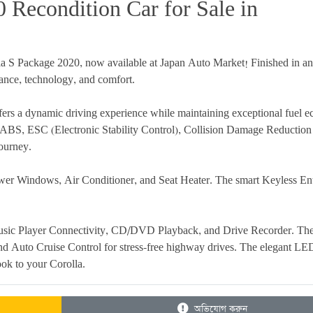
Recondition Car for Sale in 
la S Package 2020, now available at Japan Auto Market! Finished in an a
mance, technology, and comfort.
ers a dynamic driving experience while maintaining exceptional fuel e
s, ABS, ESC (Electronic Stability Control), Collision Damage Reduction
ourney.
ower Windows, Air Conditioner, and Seat Heater. The smart Keyless Ent
usic Player Connectivity, CD/DVD Playback, and Drive Recorder. The 
d Auto Cruise Control for stress-free highway drives. The elegant LED
ok to your Corolla.
অভিযোগ করুন