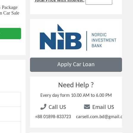
Total Price with Interest:
S Package
n Car Sale
e
Apply Car Loan
Need Help ?
Every day form 10.00 AM to 6.00 PM
Call US
Email US
+88 01898-833723
carsell.com.bd@gmail.com