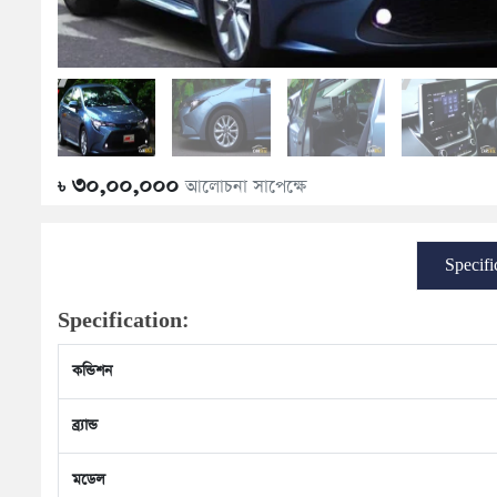
৩০,০০,০০০
আলোচনা সাপেক্ষে
৳
Specifi
Specification:
কন্ডিশন
ব্র্যান্ড
মডেল