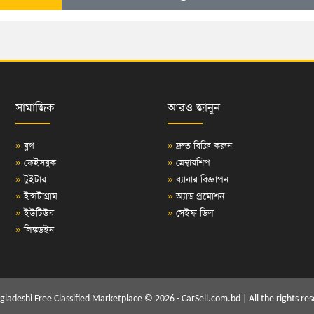
সামাজিক
আরও জানুন
»
ব্লগ
»
দ্রুত বিক্রি করুন
»
ফেইসবুক
»
মেম্বারশিপ
»
টুইটার
»
ব্যানার বিজ্ঞাপন
»
ইন্সটাগ্রাম
»
অ্যাড প্রমোশন
»
ইউটিউব
»
সেইফ ডিল
»
লিঙ্কডইন
gladeshi Free Classified Marketplace © 2026 - CarSell.com.bd | All the rights res