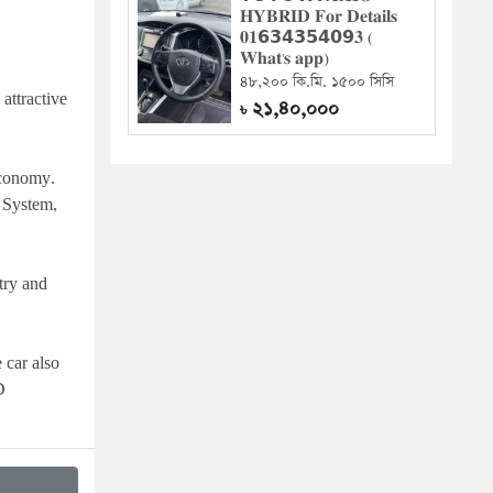
𝐇𝐘𝐁𝐑𝐈𝐃 𝐅𝐨𝐫 𝐃𝐞𝐭𝐚𝐢𝐥𝐬
𝟎𝟏𝟲𝟯𝟰𝟯𝟱𝟰𝟬𝟵𝟑 (
𝐖𝐡𝐚𝐭'𝐬 𝐚𝐩𝐩)
৪৮,২০০ কি.মি. ১৫০০ সিসি
ttractive 
২১,৪০,০০০
৳
conomy. 
 System, 
ry and 
car also 
 