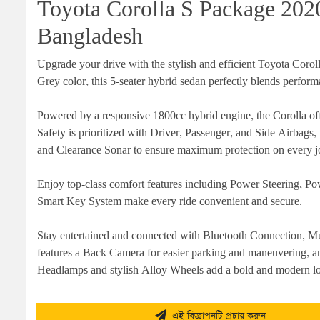
Toyota Corolla S Package 2020 
Bangladesh
Upgrade your drive with the stylish and efficient Toyota Corol
Grey color, this 5-seater hybrid sedan perfectly blends perfor
Powered by a responsive 1800cc hybrid engine, the Corolla off
Safety is prioritized with Driver, Passenger, and Side Airbag
and Clearance Sonar to ensure maximum protection on every j
Enjoy top-class comfort features including Power Steering, P
Smart Key System make every ride convenient and secure.
Stay entertained and connected with Bluetooth Connection, M
features a Back Camera for easier parking and maneuvering, an
Headlamps and stylish Alloy Wheels add a bold and modern lo
এই বিজ্ঞাপনটি প্রচার করুন