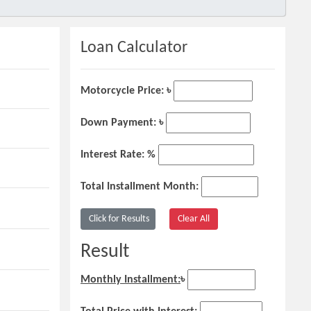
Loan Calculator
Motorcycle Price: ৳
Down Payment: ৳
Interest Rate: %
Total Installment Month:
Result
Monthly Installment:
৳