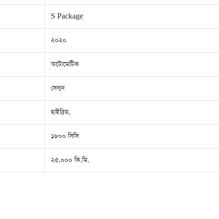
S Package
২০২০
অটোমেটিক
সেলুন
হাইব্রিড,
১৮০০ সিসি
২৫,০০০ কি.মি.