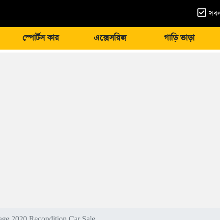
সকল
স্পোর্টস কার
এক্সেসরিজ
গাড়ি ভাড়া
age 2020 Recondition Car Sale