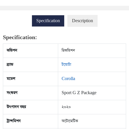
Specification
Description
Specification:
কন্ডিশন
রিকন্ডিশন
ব্র্যান্ড
টয়োটা
মডেল
Corolla
সংস্করণ
Sport G Z Package
উৎপাদন বছর
২০২০
ট্রান্সমিশন
অটোমেটিক