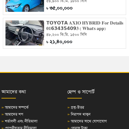
৫৪,৯০০ কি.মি. ১৮০০ সিসি
৩৫,০০,০০০
৳
𝗧𝗢𝗬𝗢𝗧𝗔 𝐀𝐗𝐈𝐎 𝐇𝐘𝐁𝐑𝐈𝐃 𝐅𝐨𝐫 𝐃𝐞𝐭𝐚𝐢𝐥𝐬
𝟎𝟏𝟲𝟯𝟰𝟯𝟱𝟰𝟬𝟵𝟑 ( 𝐖𝐡𝐚𝐭'𝐬 𝐚𝐩𝐩)
৪৮,২০০ কি.মি. ১৫০০ সিসি
২১,৪০,০০০
৳
আমাদের কথা
হেল্প ও সাপোর্ট
»
আমাদের সম্পর্কে
»
প্রশ্ন-উত্তর
»
আমাদের শপ
»
নিরাপদ থাকুন
»
শর্তাবলী এবং নীতিমালা
»
আমাদের সাথে যোগাযোগ
»
গোপনীয়তার নীতিমালা
»
বোনাস টাকা