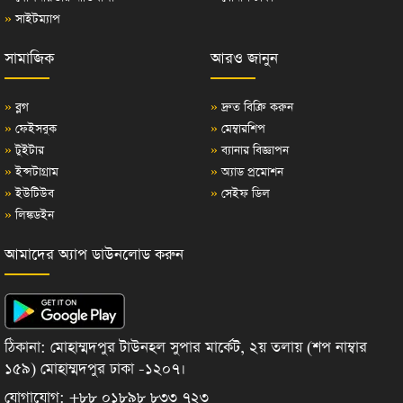
»
সাইটম্যাপ
সামাজিক
আরও জানুন
»
ব্লগ
»
দ্রুত বিক্রি করুন
»
ফেইসবুক
»
মেম্বারশিপ
»
টুইটার
»
ব্যানার বিজ্ঞাপন
»
ইন্সটাগ্রাম
»
অ্যাড প্রমোশন
»
ইউটিউব
»
সেইফ ডিল
»
লিঙ্কডইন
আমাদের অ্যাপ ডাউনলোড করুন
ঠিকানা: মোহাম্মদপুর টাউনহল সুপার মার্কেট, ২য় তলায় (শপ নাম্বার
১৫৯) মোহাম্মদপুর ঢাকা -১২০৭।
যোগাযোগ: +৮৮ ০১৮৯৮ ৮৩৩ ৭২৩