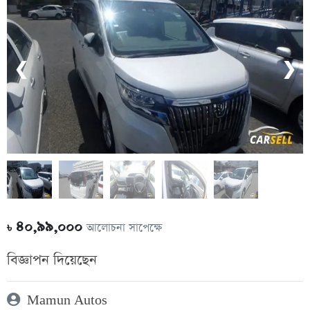
❮
❯
৪০,৯৯,০০০
আলোচনা সাপেক্ষে
৳
বিজ্ঞাপন দিয়েছেন
Mamun Autos