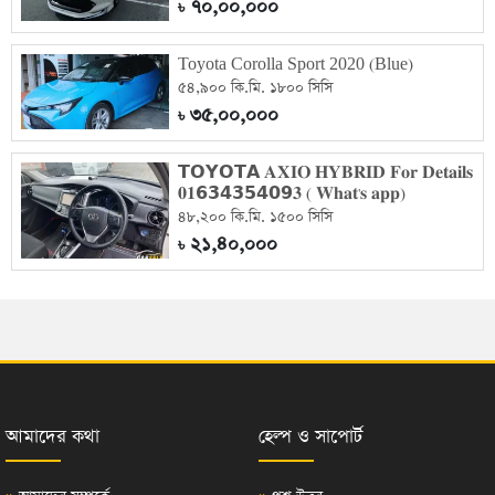
৭০,০০,০০০
৳
Toyota Corolla Sport 2020 (Blue)
৫৪,৯০০ কি.মি. ১৮০০ সিসি
৩৫,০০,০০০
৳
𝗧𝗢𝗬𝗢𝗧𝗔 𝐀𝐗𝐈𝐎 𝐇𝐘𝐁𝐑𝐈𝐃 𝐅𝐨𝐫 𝐃𝐞𝐭𝐚𝐢𝐥𝐬
𝟎𝟏𝟲𝟯𝟰𝟯𝟱𝟰𝟬𝟵𝟑 ( 𝐖𝐡𝐚𝐭'𝐬 𝐚𝐩𝐩)
৪৮,২০০ কি.মি. ১৫০০ সিসি
২১,৪০,০০০
৳
আমাদের কথা
হেল্প ও সাপোর্ট