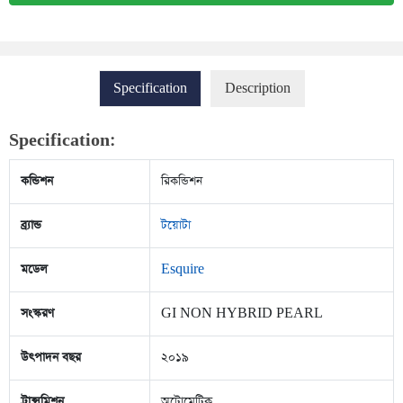
Specification
Description
Specification:
কন্ডিশন
রিকন্ডিশন
ব্র্যান্ড
টয়োটা
মডেল
Esquire
সংস্করণ
GI NON HYBRID PEARL
উৎপাদন বছর
২০১৯
ট্রান্সমিশন
অটোমেটিক