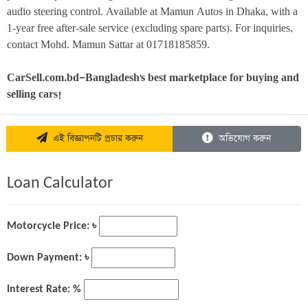
audio steering control. Available at Mamun Autos in Dhaka, with a 
1-year free after-sale service (excluding spare parts). For inquiries, 
contact Mohd. Mamun Sattar at 01718185859.
CarSell.com.bd—Bangladesh's best marketplace for buying and 
selling cars!
এই বিজ্ঞাপনটি প্রচার করুন
অভিযোগ করুন
Loan Calculator
Motorcycle Price: ৳
Down Payment: ৳
Interest Rate: %