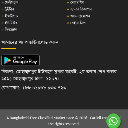
»
ফেইসবুক
»
মেম্বারশিপ
»
টুইটার
»
ব্যানার বিজ্ঞাপন
»
ইন্সটাগ্রাম
»
অ্যাড প্রমোশন
»
ইউটিউব
»
সেইফ ডিল
»
লিঙ্কডইন
আমাদের অ্যাপ ডাউনলোড করুন
ঠিকানা: মোহাম্মদপুর টাউনহল সুপার মার্কেট, ২য় তলায় (শপ নাম্বার
১৫৯) মোহাম্মদপুর ঢাকা -১২০৭।
যোগাযোগ: +৮৮ ০১৮৯৮ ৮৩৩ ৭২৩
A Bangladeshi Free Classified Marketplace © 2026 - CarSell.com.bd | All
the rights reserved.