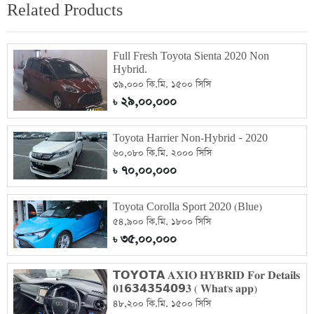
Related Products
Full Fresh Toyota Sienta 2020 Non
Hybrid.
৩৯,০০০ কি.মি. ১৫০০ সিসি
২৯,০০,০০০
৳
Toyota Harrier Non-Hybrid – 2020
৬০,০৮০ কি.মি. ২০০০ সিসি
৭০,০০,০০০
৳
Toyota Corolla Sport 2020 (Blue)
৫৪,৯০০ কি.মি. ১৮০০ সিসি
৩৫,০০,০০০
৳
𝗧𝗢𝗬𝗢𝗧𝗔 𝐀𝐗𝐈𝐎 𝐇𝐘𝐁𝐑𝐈𝐃 𝐅𝐨𝐫 𝐃𝐞𝐭𝐚𝐢𝐥𝐬
𝟎𝟏𝟲𝟯𝟰𝟯𝟱𝟰𝟬𝟵𝟑 ( 𝐖𝐡𝐚𝐭'𝐬 𝐚𝐩𝐩)
৪৮,২০০ কি.মি. ১৫০০ সিসি