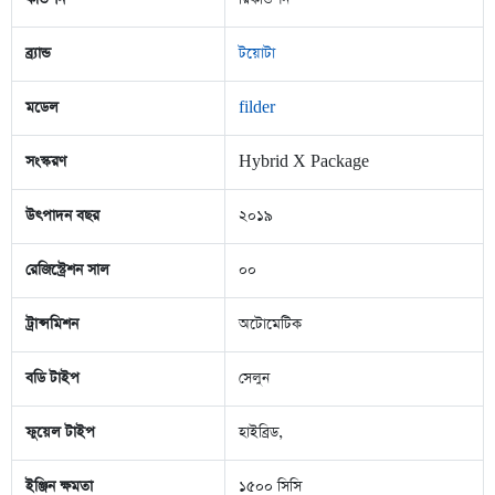
ব্র্যান্ড
টয়োটা
মডেল
filder
সংস্করণ
Hybrid X Package
উৎপাদন বছর
২০১৯
রেজিস্ট্রেশন সাল
০০
ট্রান্সমিশন
অটোমেটিক
বডি টাইপ
সেলুন
ফুয়েল টাইপ
হাইব্রিড,
ইঞ্জিন ক্ষমতা
১৫০০ সিসি