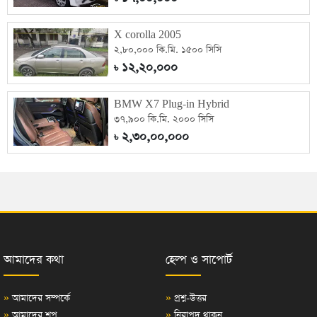
X corolla 2005
২,৮০,০০০ কি.মি. ১৫০০ সিসি
১২,২০,০০০
৳
BMW X7 Plug-in Hybrid
৩৭,৯০০ কি.মি. ২০০০ সিসি
২,৩০,০০,০০০
৳
আমাদের কথা
হেল্প ও সাপোর্ট
»
আমাদের সম্পর্কে
»
প্রশ্ন-উত্তর
»
আমাদের শপ
»
নিরাপদ থাকুন