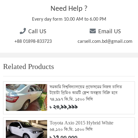
Need Help ?
Every day form 10.00 AM to 6.00 PM
Call US
Email US
+88 01898-833723
carsell.com.bd@gmail.com
Related Products
সরকারি বিশ্ববিদ্যালয়ের প্রফেসরের নিজস্ব চালিত
টয়োটা প্রিমিও কারটি ফ্রেশ অবস্থায় বিক্রি হবে
৭৪,৯৯৭ কি.মি. ১৫০০ সিসি
২৩,৯৯,৯৯৯
৳
Toyota Axio 2015 Hybrid White
৬৪,১২০ কি.মি. ১৫০০ সিসি
১৭,০০,০০০
৳