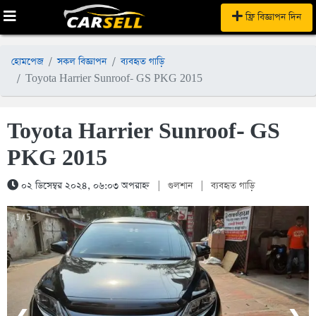
ফ্রি বিজ্ঞাপন দিন
হোমপেজ
সকল বিজ্ঞাপন
ব্যবহৃত গাড়ি
Toyota Harrier Sunroof- GS PKG 2015
Toyota Harrier Sunroof- GS
PKG 2015
০২ ডিসেম্বর ২০২৪, ০৬:০৩ অপরাহ্ন
|
গুলশান
|
ব্যবহৃত গাড়ি
1 / 5