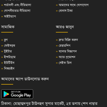
»
শর্তাবলী এবং নীতিমালা
»
আমাদের সাথে যোগাযোগ
»
গোপনীয়তার নীতিমালা
»
বোনাস টাকা
»
সাইটম্যাপ
সামাজিক
আরও জানুন
»
ব্লগ
»
দ্রুত বিক্রি করুন
»
ফেইসবুক
»
মেম্বারশিপ
»
টুইটার
»
ব্যানার বিজ্ঞাপন
»
ইন্সটাগ্রাম
»
অ্যাড প্রমোশন
»
ইউটিউব
»
সেইফ ডিল
»
লিঙ্কডইন
আমাদের অ্যাপ ডাউনলোড করুন
ঠিকানা: মোহাম্মদপুর টাউনহল সুপার মার্কেট, ২য় তলায় (শপ নাম্বার