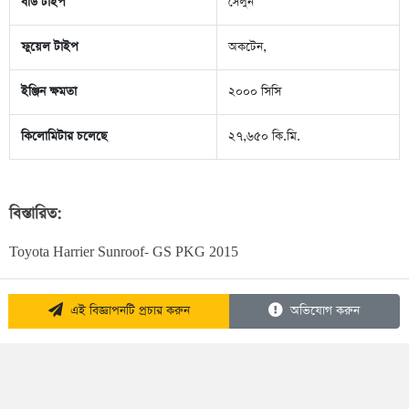
বডি টাইপ
সেলুন
ফুয়েল টাইপ
অকটেন,
ইঞ্জিন ক্ষমতা
২০০০ সিসি
কিলোমিটার চলেছে
২৭,৬৫০ কি.মি.
বিস্তারিত:
Toyota Harrier Sunroof- GS PKG 2015
এই বিজ্ঞাপনটি প্রচার করুন
অভিযোগ করুন