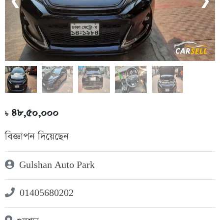
❮
❯
৪৮,৫০,০০০
৳
বিজ্ঞাপন দিয়েছেন
Gulshan Auto Park
01405680202