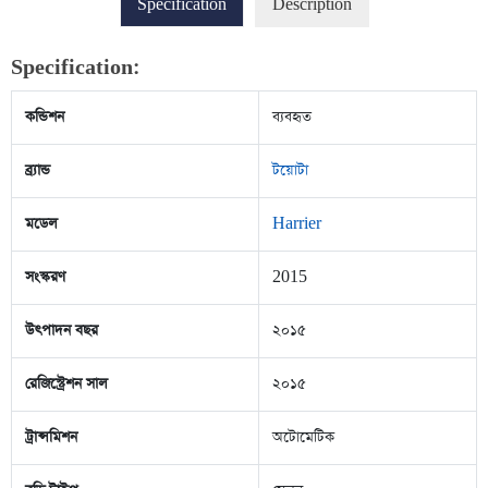
Specification
Description
Specification:
কন্ডিশন
ব্যবহৃত
ব্র্যান্ড
টয়োটা
মডেল
Harrier
সংস্করণ
2015
উৎপাদন বছর
২০১৫
রেজিস্ট্রেশন সাল
২০১৫
ট্রান্সমিশন
অটোমেটিক