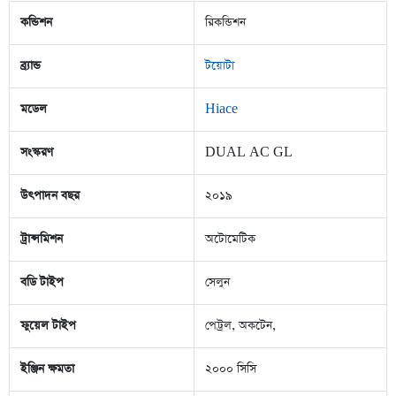
কন্ডিশন
রিকন্ডিশন
ব্র্যান্ড
টয়োটা
মডেল
Hiace
সংস্করণ
DUAL AC GL
উৎপাদন বছর
২০১৯
ট্রান্সমিশন
অটোমেটিক
বডি টাইপ
সেলুন
ফুয়েল টাইপ
পেট্রল, অকটেন,
ইঞ্জিন ক্ষমতা
২০০০ সিসি