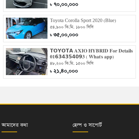
৭০,০০,০০০
৳
Toyota Corolla Sport 2020 (Blue)
৫৪,৯০০ কি.মি. ১৮০০ সিসি
৩৫,০০,০০০
৳
𝗧𝗢𝗬𝗢𝗧𝗔 𝐀𝐗𝐈𝐎 𝐇𝐘𝐁𝐑𝐈𝐃 𝐅𝐨𝐫 𝐃𝐞𝐭𝐚𝐢𝐥𝐬
𝟎𝟏𝟲𝟯𝟰𝟯𝟱𝟰𝟬𝟵𝟑 ( 𝐖𝐡𝐚𝐭'𝐬 𝐚𝐩𝐩)
৪৮,২০০ কি.মি. ১৫০০ সিসি
২১,৪০,০০০
৳
আমাদের কথা
হেল্প ও সাপোর্ট