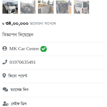
৩৪,০০,০০০
আলোচনা সাপেক্ষে
৳
বিজ্ঞাপন দিয়েছেন
MK Car Center
01970635491
জিরো পয়েন্ট
ম্যাসেজ দিন
সেইফ ডিল