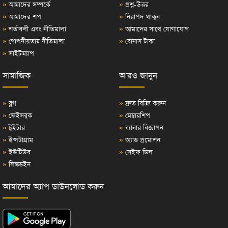
»
আমাদের সম্পর্কে
»
প্রশ্ন-উত্তর
»
আমাদের শপ
»
নিরাপদ থাকুন
»
শর্তাবলী এবং নীতিমালা
»
আমাদের সাথে যোগাযোগ
»
গোপনীয়তার নীতিমালা
»
বোনাস টাকা
»
সাইটম্যাপ
সামাজিক
আরও জানুন
»
ব্লগ
»
দ্রুত বিক্রি করুন
»
ফেইসবুক
»
মেম্বারশিপ
»
টুইটার
»
ব্যানার বিজ্ঞাপন
»
ইন্সটাগ্রাম
»
অ্যাড প্রমোশন
»
ইউটিউব
»
সেইফ ডিল
»
লিঙ্কডইন
আমাদের অ্যাপ ডাউনলোড করুন