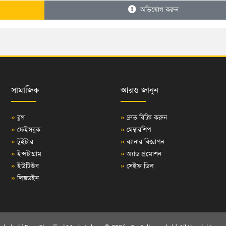
অভিযোগ করুন
সামাজিক
আরও জানুন
»
ব্লগ
»
দ্রুত বিক্রি করুন
»
ফেইসবুক
»
মেম্বারশিপ
»
টুইটার
»
ব্যানার বিজ্ঞাপন
»
ইন্সটাগ্রাম
»
অ্যাড প্রমোশন
»
ইউটিউব
»
সেইফ ডিল
»
লিঙ্কডইন