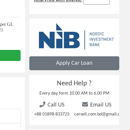
Total Price with Interest:
uper GL
21
e
Apply Car Loan
Need Help ?
Every day form 10.00 AM to 6.00 PM
Call US
Email US
+88 01898-833723
carsell.com.bd@gmail.com