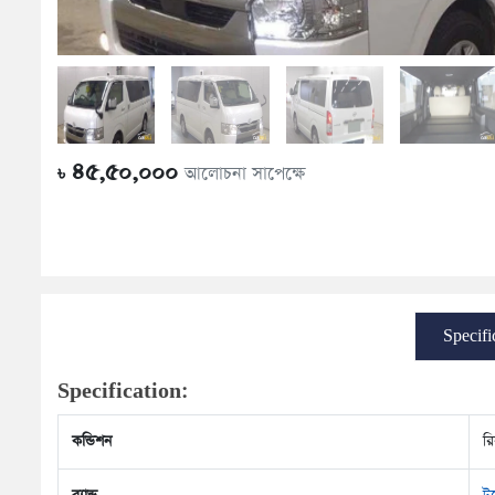
৪৫,৫০,০০০
আলোচনা সাপেক্ষে
৳
Specifi
Specification:
কন্ডিশন
রি