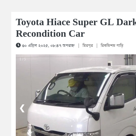
Toyota Hiace Super GL Dar
Recondition Car
৩০ এপ্রিল ২০২৫, ০৮:৪৭ অপরাহ্ন
|
মিরপুর
|
রিকন্ডিশন্ড গাড়ি
1 / 5
❮