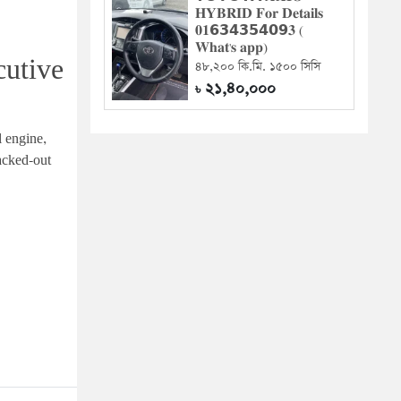
𝐇𝐘𝐁𝐑𝐈𝐃 𝐅𝐨𝐫 𝐃𝐞𝐭𝐚𝐢𝐥𝐬
𝟎𝟏𝟲𝟯𝟰𝟯𝟱𝟰𝟬𝟵𝟑 (
𝐖𝐡𝐚𝐭'𝐬 𝐚𝐩𝐩)
utive 
৪৮,২০০ কি.মি. ১৫০০ সিসি
২১,৪০,০০০
৳
 engine, 
acked-out 