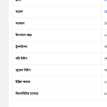
ব্র্যান্ড
ট
মডেল
H
সংস্করণ
S
উৎপাদন বছর
২
ট্রান্সমিশন
অ
বডি টাইপ
স
ফুয়েল টাইপ
অ
ইঞ্জিন ক্ষমতা
২
কিলোমিটার চলেছে
৯