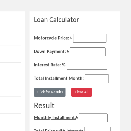
Loan Calculator
Motorcycle Price: ৳
Down Payment: ৳
Interest Rate: %
Total Installment Month:
Result
Monthly Installment:
৳