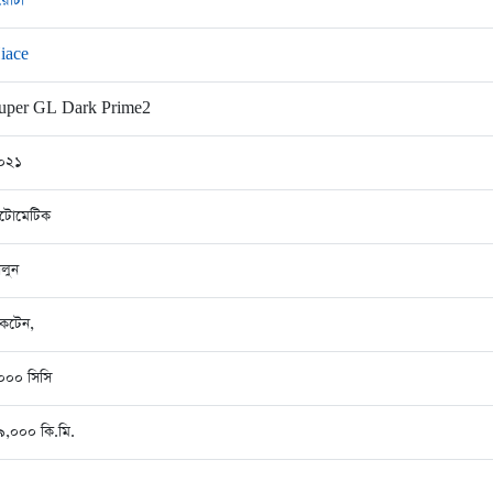
য়োটা
iace
uper GL Dark Prime2
০২১
টোমেটিক
েলুন
কটেন,
০০০ সিসি
৯,০০০ কি.মি.