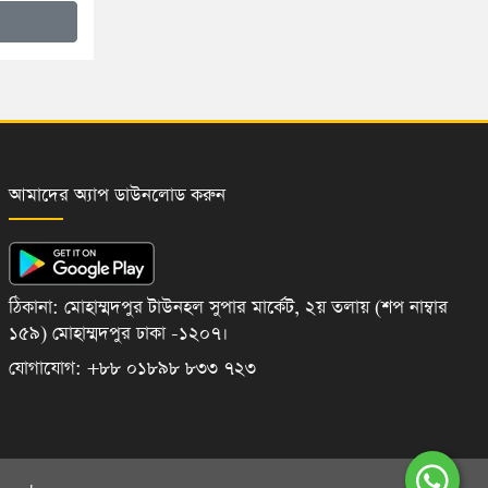
আমাদের অ্যাপ ডাউনলোড করুন
ঠিকানা: মোহাম্মদপুর টাউনহল সুপার মার্কেট, ২য় তলায় (শপ নাম্বার
১৫৯) মোহাম্মদপুর ঢাকা -১২০৭।
যোগাযোগ: +৮৮ ০১৮৯৮ ৮৩৩ ৭২৩