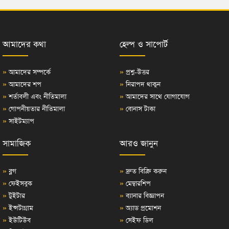
আমাদের কথা
হেল্প ও সাপোর্ট
»
আমাদের সম্পর্কে
»
প্রশ্ন-উত্তর
»
আমাদের শপ
»
নিরাপদ থাকুন
»
শর্তাবলী এবং নীতিমালা
»
আমাদের সাথে যোগাযোগ
»
গোপনীয়তার নীতিমালা
»
বোনাস টাকা
»
সাইটম্যাপ
সামাজিক
আরও জানুন
»
ব্লগ
»
দ্রুত বিক্রি করুন
»
ফেইসবুক
»
মেম্বারশিপ
»
টুইটার
»
ব্যানার বিজ্ঞাপন
»
ইন্সটাগ্রাম
»
অ্যাড প্রমোশন
»
ইউটিউব
»
সেইফ ডিল