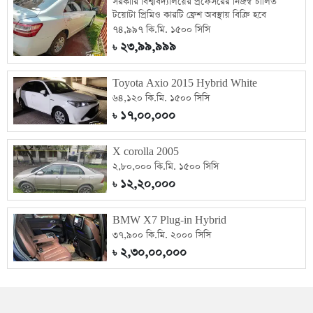
সরকারি বিশ্ববিদ্যালয়ের প্রফেসরের নিজস্ব চালিত
টয়োটা প্রিমিও কারটি ফ্রেশ অবস্থায় বিক্রি হবে
৭৪,৯৯৭ কি.মি. ১৫০০ সিসি
২৩,৯৯,৯৯৯
৳
Toyota Axio 2015 Hybrid White
৬৪,১২০ কি.মি. ১৫০০ সিসি
১৭,০০,০০০
৳
X corolla 2005
২,৮০,০০০ কি.মি. ১৫০০ সিসি
১২,২০,০০০
৳
BMW X7 Plug-in Hybrid
৩৭,৯০০ কি.মি. ২০০০ সিসি
২,৩০,০০,০০০
৳