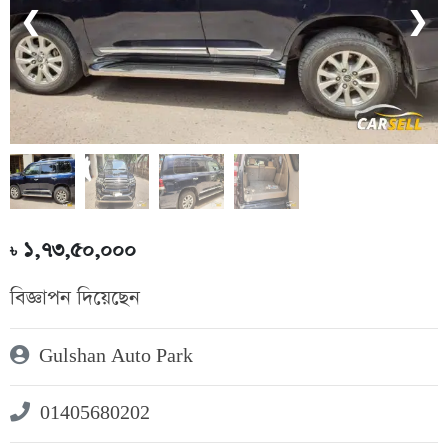
❮
❯
১,৭৩,৫০,০০০
৳
বিজ্ঞাপন দিয়েছেন
Gulshan Auto Park
01405680202