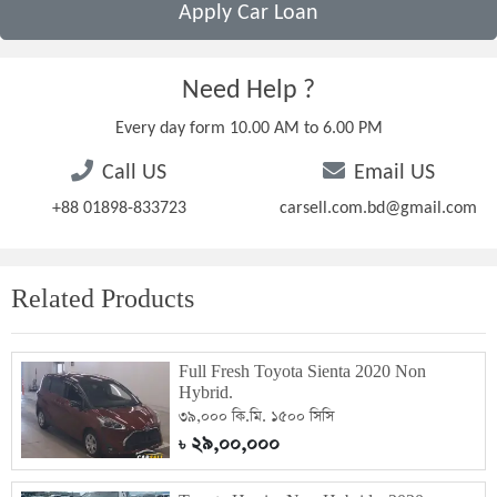
Apply Car Loan
Need Help ?
Every day form 10.00 AM to 6.00 PM
Call US
Email US
+88 01898-833723
carsell.com.bd@gmail.com
Related Products
Full Fresh Toyota Sienta 2020 Non
Hybrid.
৩৯,০০০ কি.মি. ১৫০০ সিসি
২৯,০০,০০০
৳