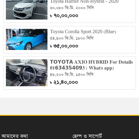
Toyota Harrier Non-Hybrid – 2020
৬০,০৮০ কি.মি. ২০০০ সিসি
৭০,০০,০০০
৳
Toyota Corolla Sport 2020 (Blue)
৫৪,৯০০ কি.মি. ১৮০০ সিসি
৩৫,০০,০০০
৳
𝗧𝗢𝗬𝗢𝗧𝗔 𝐀𝐗𝐈𝐎 𝐇𝐘𝐁𝐑𝐈𝐃 𝐅𝐨𝐫 𝐃𝐞𝐭𝐚𝐢𝐥𝐬
𝟎𝟏𝟲𝟯𝟰𝟯𝟱𝟰𝟬𝟵𝟑 ( 𝐖𝐡𝐚𝐭'𝐬 𝐚𝐩𝐩)
৪৮,২০০ কি.মি. ১৫০০ সিসি
২১,৪০,০০০
৳
আমাদের কথা
হেল্প ও সাপোর্ট