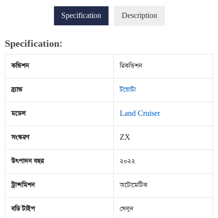
Specification
Description
Specification:
কন্ডিশন
রিকন্ডিশন
ব্র্যান্ড
টয়োটা
মডেল
Land Cruiser
সংস্করণ
ZX
উৎপাদন বছর
২০২২
ট্রান্সমিশন
অটোমেটিক
বডি টাইপ
সেলুন