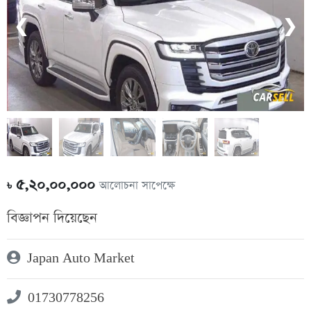
❮
❯
৫,২০,০০,০০০
আলোচনা সাপেক্ষে
৳
বিজ্ঞাপন দিয়েছেন
Japan Auto Market
01730778256