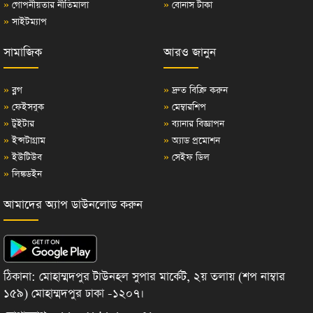
»
গোপনীয়তার নীতিমালা
»
বোনাস টাকা
»
সাইটম্যাপ
সামাজিক
আরও জানুন
»
ব্লগ
»
দ্রুত বিক্রি করুন
»
ফেইসবুক
»
মেম্বারশিপ
»
টুইটার
»
ব্যানার বিজ্ঞাপন
»
ইন্সটাগ্রাম
»
অ্যাড প্রমোশন
»
ইউটিউব
»
সেইফ ডিল
»
লিঙ্কডইন
আমাদের অ্যাপ ডাউনলোড করুন
ঠিকানা: মোহাম্মদপুর টাউনহল সুপার মার্কেট, ২য় তলায় (শপ নাম্বার
১৫৯) মোহাম্মদপুর ঢাকা -১২০৭।