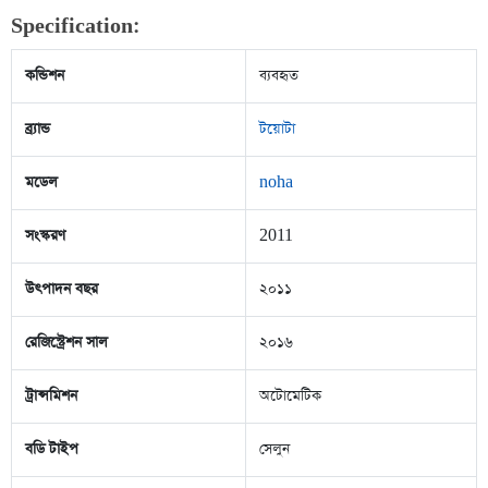
Specification:
কন্ডিশন
ব্যবহৃত
ব্র্যান্ড
টয়োটা
মডেল
noha
সংস্করণ
2011
উৎপাদন বছর
২০১১
রেজিস্ট্রেশন সাল
২০১৬
ট্রান্সমিশন
অটোমেটিক
বডি টাইপ
সেলুন