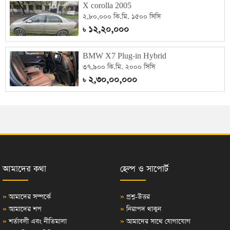
X corolla 2005
২,৮০,০০০ কি.মি. ১৫০০ সিসি
১২,২০,০০০
৳
BMW X7 Plug-in Hybrid
৩৭,৯০০ কি.মি. ২০০০ সিসি
২,৩০,০০,০০০
৳
আমাদের কথা
হেল্প ও সাপোর্ট
»
আমাদের সম্পর্কে
»
প্রশ্ন-উত্তর
»
আমাদের শপ
»
নিরাপদ থাকুন
»
শর্তাবলী এবং নীতিমালা
»
আমাদের সাথে যোগাযোগ