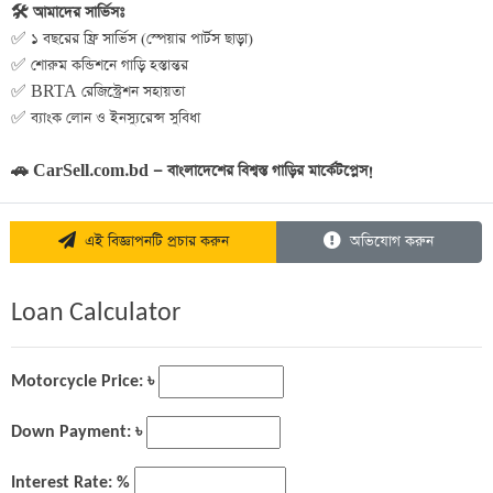
🛠️ আমাদের সার্ভিসঃ
✅ ১ বছরের ফ্রি সার্ভিস (স্পেয়ার পার্টস ছাড়া)
✅ শোরুম কন্ডিশনে গাড়ি হস্তান্তর
✅ BRTA রেজিস্ট্রেশন সহায়তা
✅ ব্যাংক লোন ও ইনস্যুরেন্স সুবিধা
🚗 CarSell.com.bd — বাংলাদেশের বিশ্বস্ত গাড়ির মার্কেটপ্লেস!
এই বিজ্ঞাপনটি প্রচার করুন
অভিযোগ করুন
Loan Calculator
Motorcycle Price: ৳
Down Payment: ৳
Interest Rate: %