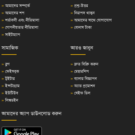
»
আমাদের সম্পর্কে
»
প্রশ্ন-উত্তর
»
আমাদের শপ
»
নিরাপদ থাকুন
»
শর্তাবলী এবং নীতিমালা
»
আমাদের সাথে যোগাযোগ
»
গোপনীয়তার নীতিমালা
»
বোনাস টাকা
»
সাইটম্যাপ
সামাজিক
আরও জানুন
»
ব্লগ
»
দ্রুত বিক্রি করুন
»
ফেইসবুক
»
মেম্বারশিপ
»
টুইটার
»
ব্যানার বিজ্ঞাপন
»
ইন্সটাগ্রাম
»
অ্যাড প্রমোশন
»
ইউটিউব
»
সেইফ ডিল
»
লিঙ্কডইন
আমাদের অ্যাপ ডাউনলোড করুন