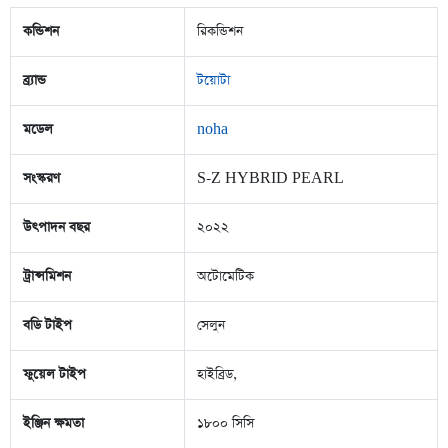
কন্ডিশন
রিকন্ডিশন
ব্র্যান্ড
টয়োটা
মডেল
noha
সংস্করণ
S-Z HYBRID PEARL
উৎপাদন বছর
২০২২
ট্রান্সমিশন
অটোমেটিক
বডি টাইপ
সেলুন
ফুয়েল টাইপ
হাইব্রিড,
ইঞ্জিন ক্ষমতা
১৮০০ সিসি