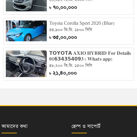
৭০,০০,০০০
৳
Toyota Corolla Sport 2020 (Blue)
৫৪,৯০০ কি.মি. ১৮০০ সিসি
৩৫,০০,০০০
৳
𝗧𝗢𝗬𝗢𝗧𝗔 𝐀𝐗𝐈𝐎 𝐇𝐘𝐁𝐑𝐈𝐃 𝐅𝐨𝐫 𝐃𝐞𝐭𝐚𝐢𝐥𝐬
𝟎𝟏𝟲𝟯𝟰𝟯𝟱𝟰𝟬𝟵𝟑 ( 𝐖𝐡𝐚𝐭'𝐬 𝐚𝐩𝐩)
৪৮,২০০ কি.মি. ১৫০০ সিসি
২১,৪০,০০০
৳
আমাদের কথা
হেল্প ও সাপোর্ট