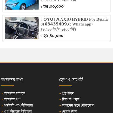
৫৪,৯০০ কি.মি. ১৮০০ সিসি
৩৫,০০,০০০
৳
𝗧𝗢𝗬𝗢𝗧𝗔 𝐀𝐗𝐈𝐎 𝐇𝐘𝐁𝐑𝐈𝐃 𝐅𝐨𝐫 𝐃𝐞𝐭𝐚𝐢𝐥𝐬
𝟎𝟏𝟲𝟯𝟰𝟯𝟱𝟰𝟬𝟵𝟑 ( 𝐖𝐡𝐚𝐭'𝐬 𝐚𝐩𝐩)
৪৮,২০০ কি.মি. ১৫০০ সিসি
২১,৪০,০০০
৳
আমাদের কথা
হেল্প ও সাপোর্ট
»
আমাদের সম্পর্কে
»
প্রশ্ন-উত্তর
»
আমাদের শপ
»
নিরাপদ থাকুন
»
শর্তাবলী এবং নীতিমালা
»
আমাদের সাথে যোগাযোগ
»
গোপনীয়তার নীতিমালা
»
বোনাস টাকা