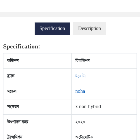
Specification
Description
Specification:
কন্ডিশন
রিকন্ডিশন
ব্র্যান্ড
টয়োটা
মডেল
noha
সংস্করণ
x non-hybrid
উৎপাদন বছর
২০২০
ট্রান্সমিশন
অটোমেটিক