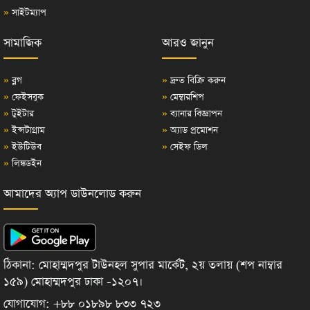
»
সাইটম্যাপ
সামাজিক
আরও জানুন
»
ব্লগ
»
দ্রুত বিক্রি করুন
»
ফেইসবুক
»
মেম্বারশিপ
»
টুইটার
»
ব্যানার বিজ্ঞাপন
»
ইন্সটাগ্রাম
»
অ্যাড প্রমোশন
»
ইউটিউব
»
সেইফ ডিল
»
লিঙ্কডইন
আমাদের অ্যাপ ডাউনলোড করুন
ঠিকানা: মোহাম্মদপুর টাউনহল সুপার মার্কেট, ২য় তলায় (শপ নাম্বার
১৫৯) মোহাম্মদপুর ঢাকা -১২০৭।
যোগাযোগ: +৮৮ ০১৮৯৮ ৮৩৩ ৭২৩