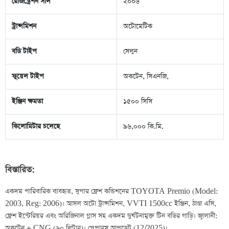
রেজিস্ট্রেশন সাল
২০০৬
ট্রান্সমিশন
অটোমেটিক
বডি টাইপ
সেলুন
ফুয়েল টাইপ
অকটেন, সিএনজি,
ইঞ্জিন ক্ষমতা
১৫০০ সিসি
কিলোমিটার চলেছে
৯৬,০০০ কি.মি.
বিস্তারিত:
একদম পারিবারিক ব্যবহৃত, সুপার ফ্রেশ কন্ডিশনের TOYOTA Premio (Model: 
2003, Reg: 2006)। আসল অটো ট্রান্সমিশন, VVTI 1500cc ইঞ্জিন, ঠাণ্ডা এসি, 
ফ্রেশ ইন্টেরিয়র এবং অরিজিনাল গ্লাস সহ একদম দুর্ঘটনামুক্ত টিন বডির গাড়ি। জ্বালানী: 
অকটেন + CNG (৬০ লিটার)। পেপারস আপডেট (12/2025)।