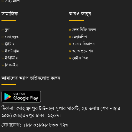
»
সাইটম্যাপ
সামাজিক
আরও জানুন
»
ব্লগ
»
দ্রুত বিক্রি করুন
»
ফেইসবুক
»
মেম্বারশিপ
»
টুইটার
»
ব্যানার বিজ্ঞাপন
»
ইন্সটাগ্রাম
»
অ্যাড প্রমোশন
»
ইউটিউব
»
সেইফ ডিল
»
লিঙ্কডইন
আমাদের অ্যাপ ডাউনলোড করুন
ঠিকানা: মোহাম্মদপুর টাউনহল সুপার মার্কেট, ২য় তলায় (শপ নাম্বার
১৫৯) মোহাম্মদপুর ঢাকা -১২০৭।
যোগাযোগ: +৮৮ ০১৮৯৮ ৮৩৩ ৭২৩