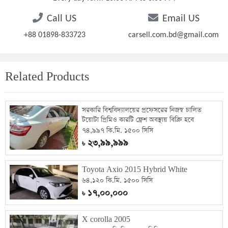
Call US
Email US
+88 01898-833723
carsell.com.bd@gmail.com
Related Products
সরকারি বিশ্ববিদ্যালয়ের প্রফেসরের নিজস্ব চালিত
টয়োটা প্রিমিও কারটি ফ্রেশ অবস্থায় বিক্রি হবে
৭৪,৯৯৭ কি.মি. ১৫০০ সিসি
২৩,৯৯,৯৯৯
৳
Toyota Axio 2015 Hybrid White
৬৪,১২০ কি.মি. ১৫০০ সিসি
১৭,০০,০০০
৳
X corolla 2005