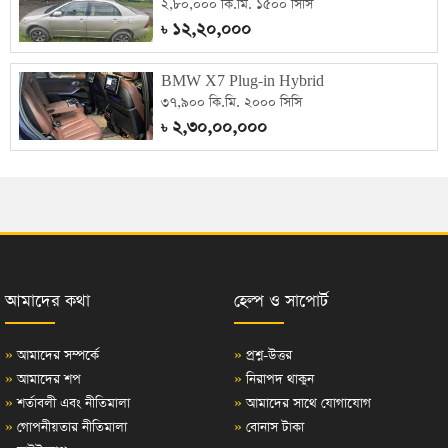
২,৮০,০০০ কি.মি. ১৫০০ সিসি
১২,২০,০০০
৳
BMW X7 Plug-in Hybrid
৩৭,৯০০ কি.মি. ২০০০ সিসি
২,৩০,০০,০০০
৳
আমাদের কথা
হেল্প ও সাপোর্ট
»
আমাদের সম্পর্কে
»
প্রশ্ন-উত্তর
»
আমাদের শপ
»
নিরাপদ থাকুন
»
শর্তাবলী এবং নীতিমালা
»
আমাদের সাথে যোগাযোগ
»
গোপনীয়তার নীতিমালা
»
বোনাস টাকা