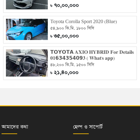
৭০,০০,০০০
৳
Toyota Corolla Sport 2020 (Blue)
৫৪,৯০০ কি.মি. ১৮০০ সিসি
৩৫,০০,০০০
৳
𝗧𝗢𝗬𝗢𝗧𝗔 𝐀𝐗𝐈𝐎 𝐇𝐘𝐁𝐑𝐈𝐃 𝐅𝐨𝐫 𝐃𝐞𝐭𝐚𝐢𝐥𝐬
𝟎𝟏𝟲𝟯𝟰𝟯𝟱𝟰𝟬𝟵𝟑 ( 𝐖𝐡𝐚𝐭'𝐬 𝐚𝐩𝐩)
৪৮,২০০ কি.মি. ১৫০০ সিসি
২১,৪০,০০০
৳
আমাদের কথা
হেল্প ও সাপোর্ট