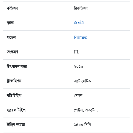
কন্ডিশন
রিকন্ডিশন
ব্র্যান্ড
টয়োটা
মডেল
Primeo
সংস্করণ
FL
উৎপাদন বছর
২০১৯
ট্রান্সমিশন
অটোমেটিক
বডি টাইপ
সেলুন
ফুয়েল টাইপ
পেট্রল, অকটেন,
ইঞ্জিন ক্ষমতা
১৫০০ সিসি