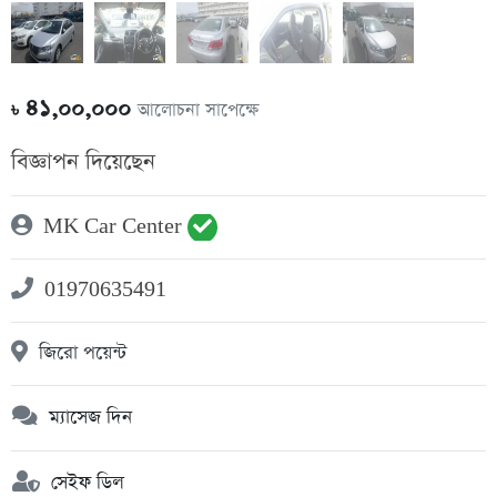
৪১,০০,০০০
আলোচনা সাপেক্ষে
৳
বিজ্ঞাপন দিয়েছেন
MK Car Center
01970635491
জিরো পয়েন্ট
ম্যাসেজ দিন
সেইফ ডিল