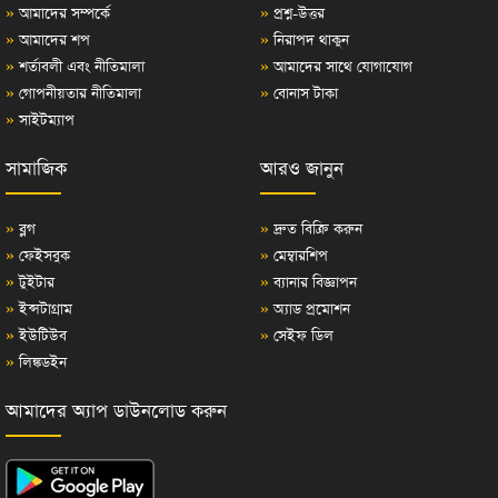
»
আমাদের সম্পর্কে
»
প্রশ্ন-উত্তর
»
আমাদের শপ
»
নিরাপদ থাকুন
»
শর্তাবলী এবং নীতিমালা
»
আমাদের সাথে যোগাযোগ
»
গোপনীয়তার নীতিমালা
»
বোনাস টাকা
»
সাইটম্যাপ
সামাজিক
আরও জানুন
»
ব্লগ
»
দ্রুত বিক্রি করুন
»
ফেইসবুক
»
মেম্বারশিপ
»
টুইটার
»
ব্যানার বিজ্ঞাপন
»
ইন্সটাগ্রাম
»
অ্যাড প্রমোশন
»
ইউটিউব
»
সেইফ ডিল
»
লিঙ্কডইন
আমাদের অ্যাপ ডাউনলোড করুন