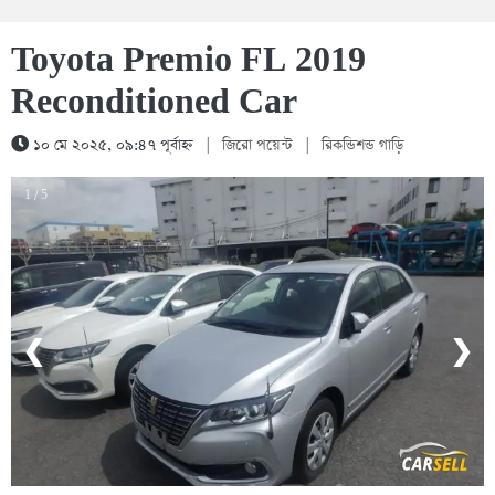
Toyota Premio FL 2019
Reconditioned Car
১০ মে ২০২৫, ০৯:৪৭ পূর্বাহ্ন
|
জিরো পয়েন্ট
|
রিকন্ডিশন্ড গাড়ি
1 / 5
❮
❯