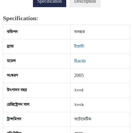
Specification
Description
Specification:
কন্ডিশন
ব্যবহৃত
ব্র্যান্ড
টয়োটা
মডেল
Ractis
সংস্করণ
2005
উৎপাদন বছর
২০০৫
রেজিস্ট্রেশন সাল
২০০৯
ট্রান্সমিশন
অটোমেটিক