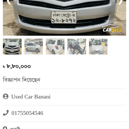
❮
❯
৮,৮০,০০০
৳
বিজ্ঞাপন দিয়েছেন
Used Car Banani
01755054546