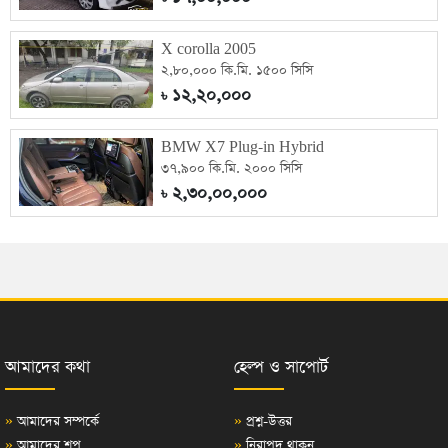
X corolla 2005
২,৮০,০০০ কি.মি. ১৫০০ সিসি
১২,২০,০০০
৳
BMW X7 Plug-in Hybrid
৩৭,৯০০ কি.মি. ২০০০ সিসি
২,৩০,০০,০০০
৳
আমাদের কথা
হেল্প ও সাপোর্ট
»
আমাদের সম্পর্কে
»
প্রশ্ন-উত্তর
»
আমাদের শপ
»
নিরাপদ থাকুন