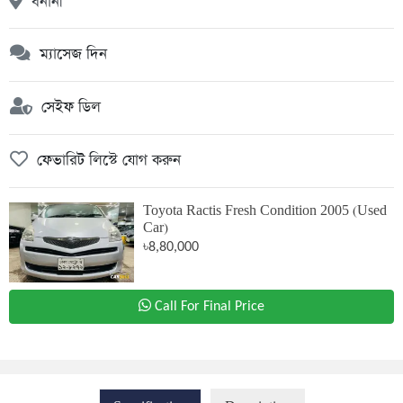
বনানী
ম্যাসেজ দিন
সেইফ ডিল
ফেভারিট লিস্টে যোগ করুন
Toyota Ractis Fresh Condition 2005 (Used
Car)
৳8,80,000
Call For Final Price