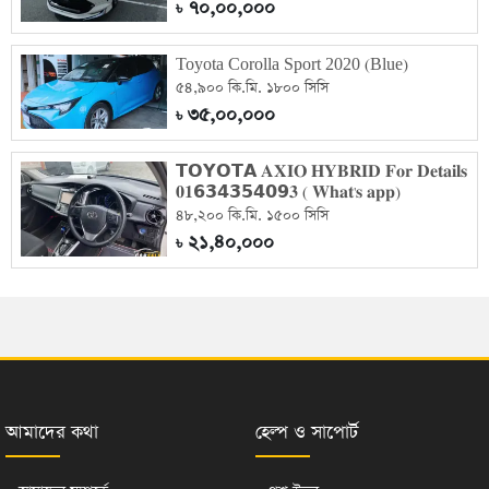
৭০,০০,০০০
৳
Toyota Corolla Sport 2020 (Blue)
৫৪,৯০০ কি.মি. ১৮০০ সিসি
৩৫,০০,০০০
৳
𝗧𝗢𝗬𝗢𝗧𝗔 𝐀𝐗𝐈𝐎 𝐇𝐘𝐁𝐑𝐈𝐃 𝐅𝐨𝐫 𝐃𝐞𝐭𝐚𝐢𝐥𝐬
𝟎𝟏𝟲𝟯𝟰𝟯𝟱𝟰𝟬𝟵𝟑 ( 𝐖𝐡𝐚𝐭'𝐬 𝐚𝐩𝐩)
৪৮,২০০ কি.মি. ১৫০০ সিসি
২১,৪০,০০০
৳
আমাদের কথা
হেল্প ও সাপোর্ট