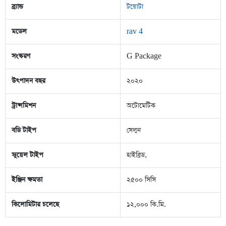
ব্র্যান্ড
টয়োটা
মডেল
rav 4
সংস্করণ
G Package
উৎপাদন বছর
২০২০
ট্রান্সমিশন
অটোমেটিক
বডি টাইপ
সেলুন
ফুয়েল টাইপ
হাইব্রিড,
ইঞ্জিন ক্ষমতা
২৫০০ সিসি
কিলোমিটার চলেছে
১২,০০০ কি.মি.