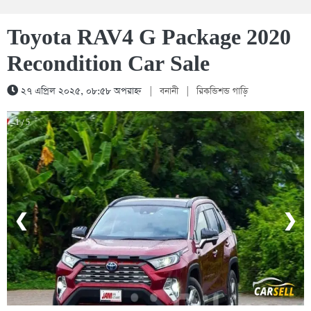
Toyota RAV4 G Package 2020
Recondition Car Sale
২৭ এপ্রিল ২০২৫, ০৮:৫৮ অপরাহ্ন
|
বনানী
|
রিকন্ডিশন্ড গাড়ি
1 / 5
❮
❯