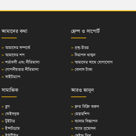
আমাদের কথা
হেল্প ও সাপোর্ট
»
আমাদের সম্পর্কে
»
প্রশ্ন-উত্তর
»
আমাদের শপ
»
নিরাপদ থাকুন
»
শর্তাবলী এবং নীতিমালা
»
আমাদের সাথে যোগাযোগ
»
গোপনীয়তার নীতিমালা
»
বোনাস টাকা
»
সাইটম্যাপ
সামাজিক
আরও জানুন
»
ব্লগ
»
দ্রুত বিক্রি করুন
»
ফেইসবুক
»
মেম্বারশিপ
»
টুইটার
»
ব্যানার বিজ্ঞাপন
»
ইন্সটাগ্রাম
»
অ্যাড প্রমোশন
»
ইউটিউব
»
সেইফ ডিল