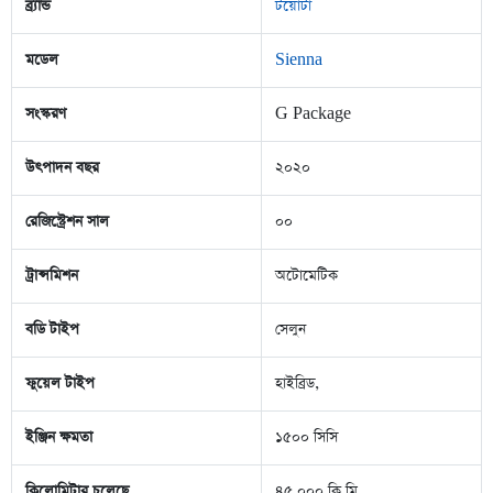
ব্র্যান্ড
টয়োটা
মডেল
Sienna
সংস্করণ
G Package
উৎপাদন বছর
২০২০
রেজিস্ট্রেশন সাল
০০
ট্রান্সমিশন
অটোমেটিক
বডি টাইপ
সেলুন
ফুয়েল টাইপ
হাইব্রিড,
ইঞ্জিন ক্ষমতা
১৫০০ সিসি
কিলোমিটার চলেছে
৪৫,০০০ কি.মি.