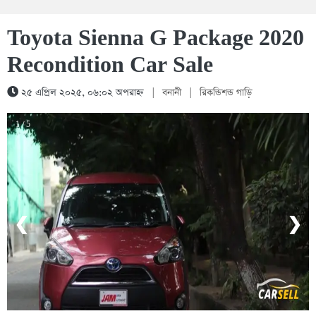
Toyota Sienna G Package 2020
Recondition Car Sale
২৫ এপ্রিল ২০২৫, ০৬:০২ অপরাহ্ন
|
বনানী
|
রিকন্ডিশন্ড গাড়ি
1 / 5
❮
❯