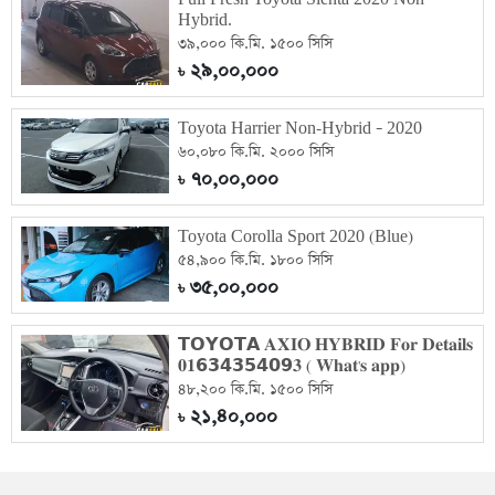
Hybrid.
৩৯,০০০ কি.মি. ১৫০০ সিসি
২৯,০০,০০০
৳
Toyota Harrier Non-Hybrid – 2020
৬০,০৮০ কি.মি. ২০০০ সিসি
৭০,০০,০০০
৳
Toyota Corolla Sport 2020 (Blue)
৫৪,৯০০ কি.মি. ১৮০০ সিসি
৩৫,০০,০০০
৳
𝗧𝗢𝗬𝗢𝗧𝗔 𝐀𝐗𝐈𝐎 𝐇𝐘𝐁𝐑𝐈𝐃 𝐅𝐨𝐫 𝐃𝐞𝐭𝐚𝐢𝐥𝐬
𝟎𝟏𝟲𝟯𝟰𝟯𝟱𝟰𝟬𝟵𝟑 ( 𝐖𝐡𝐚𝐭'𝐬 𝐚𝐩𝐩)
৪৮,২০০ কি.মি. ১৫০০ সিসি
২১,৪০,০০০
৳