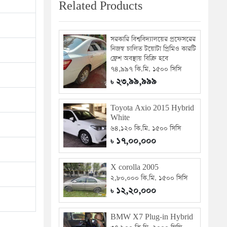
Related Products
সরকারি বিশ্ববিদ্যালয়ের প্রফেসরের
নিজস্ব চালিত টয়োটা প্রিমিও কারটি
ফ্রেশ অবস্থায় বিক্রি হবে
৭৪,৯৯৭ কি.মি. ১৫০০ সিসি
২৩,৯৯,৯৯৯
৳
Toyota Axio 2015 Hybrid
White
৬৪,১২০ কি.মি. ১৫০০ সিসি
১৭,০০,০০০
৳
X corolla 2005
২,৮০,০০০ কি.মি. ১৫০০ সিসি
১২,২০,০০০
৳
BMW X7 Plug-in Hybrid