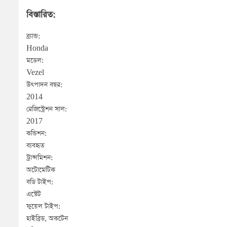
বিস্তারিত:
ব্র্যান্ড:

Honda

মডেল:

Vezel

উৎপাদন বছর:

2014

রেজিস্ট্রেশন সাল:

2017

কন্ডিশন:

ব্যবহৃত

ট্রান্সমিশন:

অটোমেটিক

বডি টাইপ:

এস্টেট

ফুয়েল টাইপ:

হাইব্রিড, অকটেন
