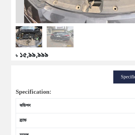
১৫,৯৯,৯৯৯
৳
Specifi
Specification:
কন্ডিশন
ব্র্যান্ড