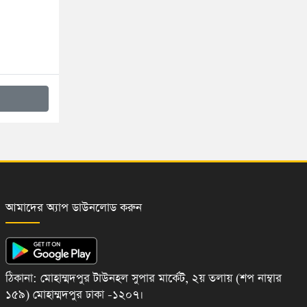
আমাদের অ্যাপ ডাউনলোড করুন
ঠিকানা: মোহাম্মদপুর টাউনহল সুপার মার্কেট, ২য় তলায় (শপ নাম্বার
১৫৯) মোহাম্মদপুর ঢাকা -১২০৭।