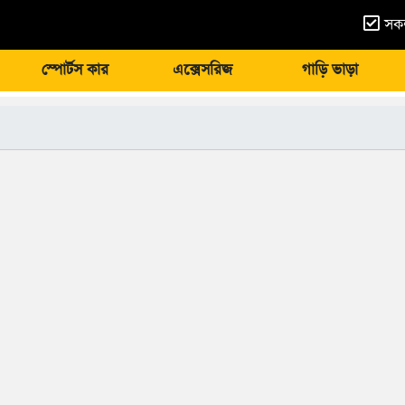
সকল
স্পোর্টস কার
এক্সেসরিজ
গাড়ি ভাড়া