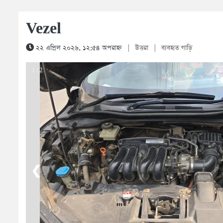
Vezel
২২ এপ্রিল ২০২৬, ১২:৫৪ অপরাহ্ন
|
উত্তরা
|
ব্যবহৃত গাড়ি
1 / 2
❮