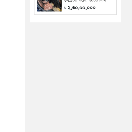
৩৭,৯০০ কি.মি. ২০০০ সিসি
২,৩০,০০,০০০
৳