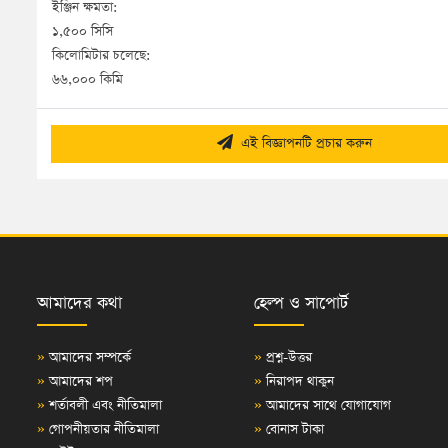
ইঞ্জিন ক্ষমতা:

১,৫০০ সিসি

কিলোমিটার চলেছে:

৬৬,০০০ কিমি
এই বিজ্ঞাপনটি প্রচার করুন
আমাদের কথা
হেল্প ও সাপোর্ট
»
আমাদের সম্পর্কে
»
প্রশ্ন-উত্তর
»
আমাদের শপ
»
নিরাপদ থাকুন
»
শর্তাবলী এবং নীতিমালা
»
আমাদের সাথে যোগাযোগ
»
গোপনীয়তার নীতিমালা
»
বোনাস টাকা