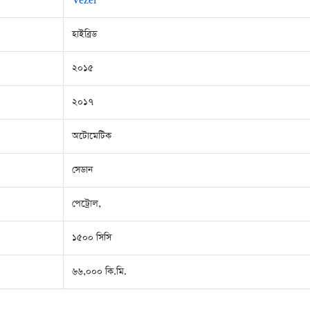
Vezel
হাইব্রিড
২০১৫
২০১৭
অটোমেটিক
সেডান
পেট্রোল,
১৫০০ সিসি
৬৬,০০০ কি.মি.