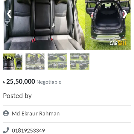
❮
❯
25,50,000
৳
Negotiable
Posted by
Md Ekraur Rahman
01819253349