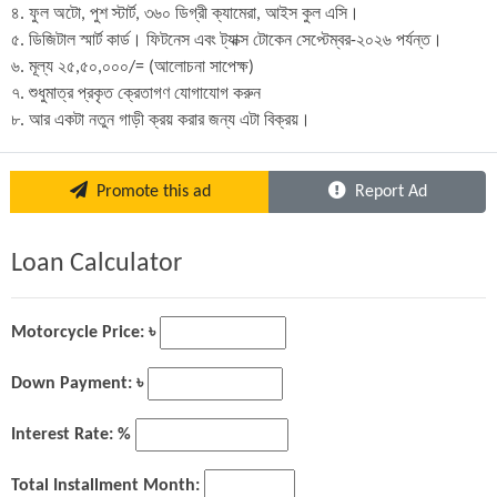
৪. ফুল অটো, পুশ স্টার্ট, ৩৬০ ডিগ্রী ক্যামেরা, আইস কুল এসি। 

৫. ডিজিটাল স্মার্ট কার্ড। ফিটনেস এবং ট্যাক্স টোকেন সেপ্টেম্বর-২০২৬ পর্যন্ত।

৬. মূল্য ২৫,৫০,০০০/= (আলোচনা সাপেক্ষ)

৭. শুধুমাত্র প্রকৃত ক্রেতাগণ যোগাযোগ করুন

৮. আর একটা নতুন গাড়ী ক্রয় করার জন্য এটা বিক্রয়।
Promote this ad
Report Ad
Loan Calculator
Motorcycle Price: ৳
Down Payment: ৳
Interest Rate: %
Total Installment Month: