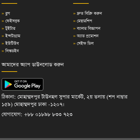
»
ব্লগ
»
দ্রুত বিক্রি করুন
»
ফেইসবুক
»
মেম্বারশিপ
»
টুইটার
»
ব্যানার বিজ্ঞাপন
»
ইন্সটাগ্রাম
»
অ্যাড প্রমোশন
»
ইউটিউব
»
সেইফ ডিল
»
লিঙ্কডইন
আমাদের অ্যাপ ডাউনলোড করুন
ঠিকানা: মোহাম্মদপুর টাউনহল সুপার মার্কেট, ২য় তলায় (শপ নাম্বার
১৫৯) মোহাম্মদপুর ঢাকা -১২০৭।
যোগাযোগ: +৮৮ ০১৮৯৮ ৮৩৩ ৭২৩