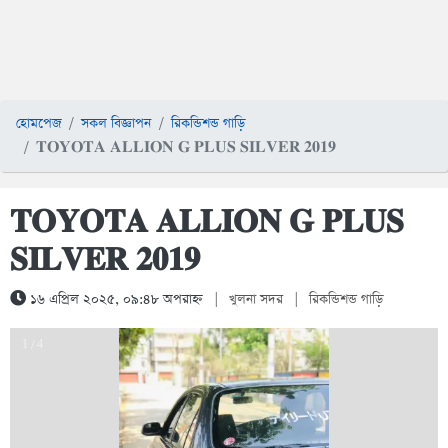
হোমপেজ
সকল বিজ্ঞাপন
রিকন্ডিশন্ড গাড়ি
𝐓𝐎𝐘𝐎𝐓𝐀 𝐀𝐋𝐋𝐈𝐎𝐍 𝐆 𝐏𝐋𝐔𝐒 𝐒𝐈𝐋𝐕𝐄𝐑 𝟐𝟎𝟏𝟗
𝐓𝐎𝐘𝐎𝐓𝐀 𝐀𝐋𝐋𝐈𝐎𝐍 𝐆 𝐏𝐋𝐔𝐒
𝐒𝐈𝐋𝐕𝐄𝐑 𝟐𝟎𝟏𝟗
১৬ এপ্রিল ২০২৫, ০৯:৪৮ অপরাহ্ন
|
খুলনা সদর
|
রিকন্ডিশন্ড গাড়ি
1 / 4