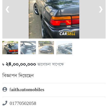
❮
❯
২৪,০০,০০,০০০
আলোচনা সাপেক্ষে
৳
বিজ্ঞাপন দিয়েছেন
f𝐚𝐢𝐭𝐡a𝐮𝐭𝐨𝐦𝐨𝐛𝐢𝐥𝐞𝐬
01770502058