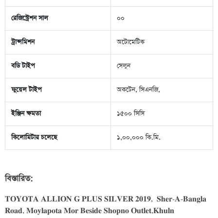
রেজিস্ট্রেশন সাল
০০
ট্রান্সমিশন
অটোমেটিক
বডি টাইপ
সেলুন
ফুয়েল টাইপ
অকটেন, সিএনজি,
ইঞ্জিন ক্ষমতা
১৫০০ সিসি
কিলোমিটার চলেছে
১,০০,০০০ কি.মি.
বিস্তারিত:
𝐓𝐎𝐘𝐎𝐓𝐀 𝐀𝐋𝐋𝐈𝐎𝐍 𝐆 𝐏𝐋𝐔𝐒 𝐒𝐈𝐋𝐕𝐄𝐑 𝟐𝟎𝟏𝟗,  𝐒𝐡𝐞𝐫-𝐀-𝐁𝐚𝐧𝐠𝐥𝐚 
𝐑𝐨𝐚𝐝, 𝐌𝐨𝐲𝐥𝐚𝐩𝐨𝐭𝐚 𝐌𝐨𝐫 𝐁𝐞𝐬𝐢𝐝𝐞 𝐒𝐡𝐨𝐩𝐧𝐨 𝐎𝐮𝐭𝐥𝐞𝐭,𝐊𝐡𝐮𝐥𝐧