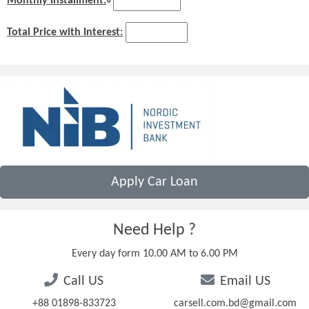
Monthly Installment:
৳
Total Price with Interest:
Apply Car Loan
Need Help ?
Every day form 10.00 AM to 6.00 PM
Call US
Email US
+88 01898-833723
carsell.com.bd@gmail.com