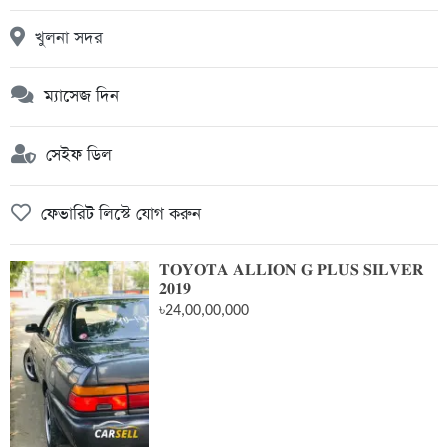
খুলনা সদর
ম্যাসেজ দিন
সেইফ ডিল
ফেভারিট লিস্টে যোগ করুন
𝐓𝐎𝐘𝐎𝐓𝐀 𝐀𝐋𝐋𝐈𝐎𝐍 𝐆 𝐏𝐋𝐔𝐒 𝐒𝐈𝐋𝐕𝐄𝐑
𝟐𝟎𝟏𝟗
৳24,00,00,000