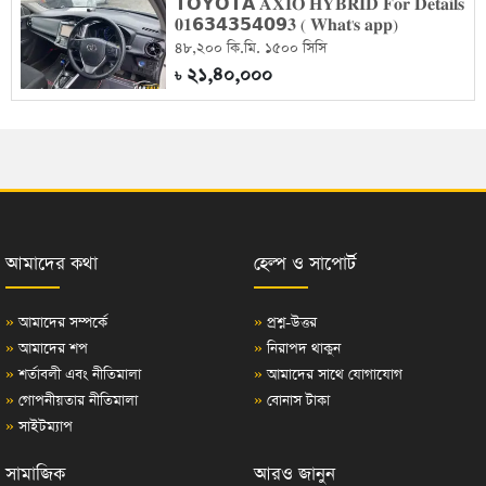
𝗧𝗢𝗬𝗢𝗧𝗔 𝐀𝐗𝐈𝐎 𝐇𝐘𝐁𝐑𝐈𝐃 𝐅𝐨𝐫 𝐃𝐞𝐭𝐚𝐢𝐥𝐬
𝟎𝟏𝟲𝟯𝟰𝟯𝟱𝟰𝟬𝟵𝟑 ( 𝐖𝐡𝐚𝐭'𝐬 𝐚𝐩𝐩)
৪৮,২০০ কি.মি. ১৫০০ সিসি
২১,৪০,০০০
৳
আমাদের কথা
হেল্প ও সাপোর্ট
»
আমাদের সম্পর্কে
»
প্রশ্ন-উত্তর
»
আমাদের শপ
»
নিরাপদ থাকুন
»
শর্তাবলী এবং নীতিমালা
»
আমাদের সাথে যোগাযোগ
»
গোপনীয়তার নীতিমালা
»
বোনাস টাকা
»
সাইটম্যাপ
সামাজিক
আরও জানুন