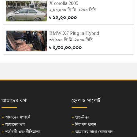
X corolla 2005
২,৮০,০০০ কি.মি. ১৫০০ সিসি
১২,২০,০০০
৳
BMW X7 Plug-in Hybrid
৩৭,৯০০ কি.মি. ২০০০ সিসি
২,৩০,০০,০০০
৳
আমাদের কথা
হেল্প ও সাপোর্ট
»
আমাদের সম্পর্কে
»
প্রশ্ন-উত্তর
»
আমাদের শপ
»
নিরাপদ থাকুন
»
শর্তাবলী এবং নীতিমালা
»
আমাদের সাথে যোগাযোগ