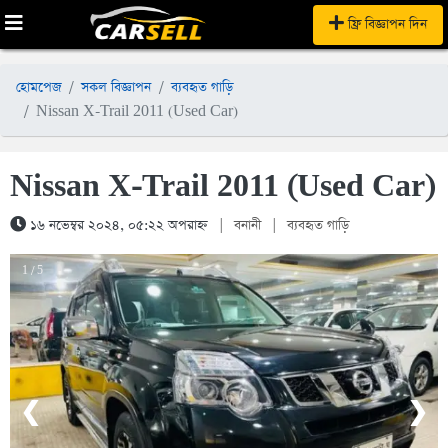
ফ্রি বিজ্ঞাপন দিন
হোমপেজ
সকল বিজ্ঞাপন
ব্যবহৃত গাড়ি
Nissan X-Trail 2011 (Used Car)
Nissan X-Trail 2011 (Used Car)
১৬ নভেম্বর ২০২৪, ০৫:২২ অপরাহ্ন
|
বনানী
|
ব্যবহৃত গাড়ি
1 / 5
❮
❯