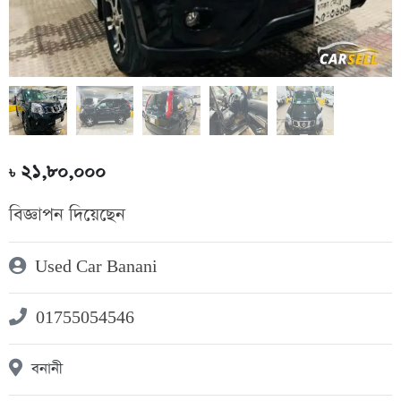
২১,৮০,০০০
৳
বিজ্ঞাপন দিয়েছেন
Used Car Banani
01755054546
বনানী