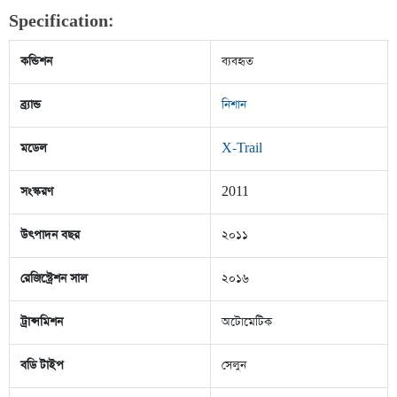
Specification:
কন্ডিশন
ব্যবহৃত
ব্র্যান্ড
নিশান
মডেল
X-Trail
সংস্করণ
2011
উৎপাদন বছর
২০১১
রেজিস্ট্রেশন সাল
২০১৬
ট্রান্সমিশন
অটোমেটিক
বডি টাইপ
সেলুন