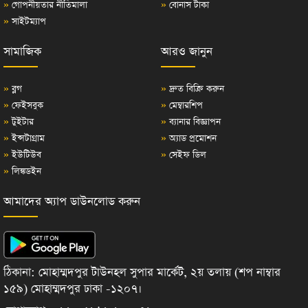
»
গোপনীয়তার নীতিমালা
»
বোনাস টাকা
»
সাইটম্যাপ
সামাজিক
আরও জানুন
»
ব্লগ
»
দ্রুত বিক্রি করুন
»
ফেইসবুক
»
মেম্বারশিপ
»
টুইটার
»
ব্যানার বিজ্ঞাপন
»
ইন্সটাগ্রাম
»
অ্যাড প্রমোশন
»
ইউটিউব
»
সেইফ ডিল
»
লিঙ্কডইন
আমাদের অ্যাপ ডাউনলোড করুন
ঠিকানা: মোহাম্মদপুর টাউনহল সুপার মার্কেট, ২য় তলায় (শপ নাম্বার
১৫৯) মোহাম্মদপুর ঢাকা -১২০৭।