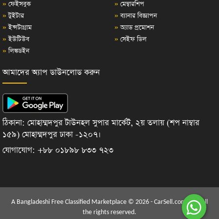
»
ফেইসবুক
»
মেম্বারশিপ
»
টুইটার
»
ব্যানার বিজ্ঞাপন
»
ইন্সটাগ্রাম
»
অ্যাড প্রমোশন
»
ইউটিউব
»
সেইফ ডিল
»
লিঙ্কডইন
আমাদের অ্যাপ ডাউনলোড করুন
ঠিকানা: মোহাম্মদপুর টাউনহল সুপার মার্কেট, ২য় তলায় (শপ নাম্বার
১৫৯) মোহাম্মদপুর ঢাকা -১২০৭।
যোগাযোগ: +৮৮ ০১৮৯৮ ৮৩৩ ৭২৩
A Bangladeshi Free Classified Marketplace © 2026 - CarSell.com.bd | All
the rights reserved.