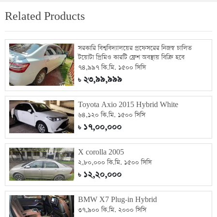
Related Products
সরকারি বিশ্ববিদ্যালয়ের প্রফেসরের নিজস্ব চালিত
টয়োটা প্রিমিও কারটি ফ্রেশ অবস্থায় বিক্রি হবে
৭৪,৯৯৭ কি.মি. ১৫০০ সিসি
২৩,৯৯,৯৯৯
৳
Toyota Axio 2015 Hybrid White
৬৪,১২০ কি.মি. ১৫০০ সিসি
১৭,০০,০০০
৳
X corolla 2005
২,৮০,০০০ কি.মি. ১৫০০ সিসি
১২,২০,০০০
৳
BMW X7 Plug-in Hybrid
৩৭,৯০০ কি.মি. ২০০০ সিসি