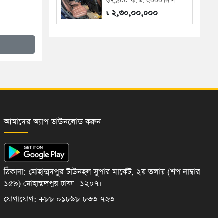
৩৭,৯০০ কি.মি. ২০০০ সিসি
২,৩০,০০,০০০
৳
আমাদের অ্যাপ ডাউনলোড করুন
ঠিকানা: মোহাম্মদপুর টাউনহল সুপার মার্কেট, ২য় তলায় (শপ নাম্বার
১৫৯) মোহাম্মদপুর ঢাকা -১২০৭।
যোগাযোগ: +৮৮ ০১৮৯৮ ৮৩৩ ৭২৩