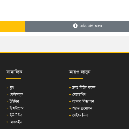
অভিযোগ করুন
সামাজিক
আরও জানুন
»
ব্লগ
»
দ্রুত বিক্রি করুন
»
ফেইসবুক
»
মেম্বারশিপ
»
টুইটার
»
ব্যানার বিজ্ঞাপন
»
ইন্সটাগ্রাম
»
অ্যাড প্রমোশন
»
ইউটিউব
»
সেইফ ডিল
»
লিঙ্কডইন