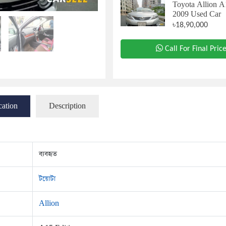
Toyota Allion A
2009 Used Car
৳18,90,000
Call For Final Pric
cation
Description
ব্যবহৃত
টয়োটা
Allion