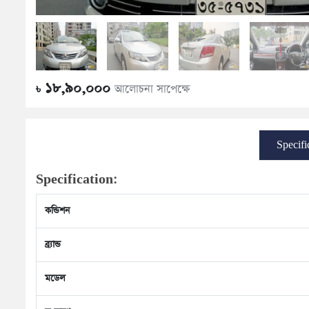
১৮,৯০,০০০
আলোচনা সাপেক্ষে
৳
Specifi
Specification:
কন্ডিশন
ব্র্যান্ড
মডেল