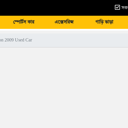
সকল
স্পোর্টস কার
এক্সেসরিজ
গাড়ি ভাড়া
ion 2009 Used Car