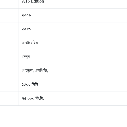
A15 Edition
২০০৯
২০১৩
অটোমেটিক
সেলুন
পেট্রোল, এলপিজি,
১৫০০ সিসি
৭৫,০০০ কি.মি.