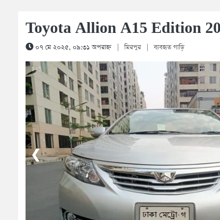
Toyota Allion A15 Edition 2
০৭ মে ২০২৫, ০৯:৩১ অপরাহ্ন
|
মিরপুর
|
ব্যবহৃত গাড়ি
1 / 5
❮