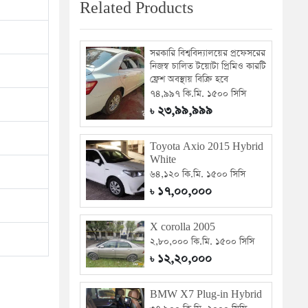
Related Products
সরকারি বিশ্ববিদ্যালয়ের প্রফেসরের
নিজস্ব চালিত টয়োটা প্রিমিও কারটি
ফ্রেশ অবস্থায় বিক্রি হবে
৭৪,৯৯৭ কি.মি. ১৫০০ সিসি
২৩,৯৯,৯৯৯
৳
Toyota Axio 2015 Hybrid
White
৬৪,১২০ কি.মি. ১৫০০ সিসি
১৭,০০,০০০
৳
X corolla 2005
২,৮০,০০০ কি.মি. ১৫০০ সিসি
১২,২০,০০০
৳
BMW X7 Plug-in Hybrid