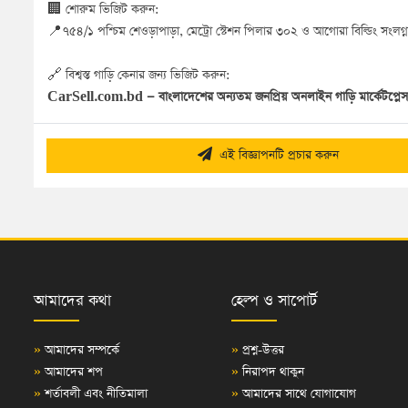
🏢 শোরুম ভিজিট করুন:
📍৭৫৪/১ পশ্চিম শেওড়াপাড়া, মেট্রো স্টেশন পিলার ৩০২ ও আগোরা বিল্ডিং সংলগ্
🔗 বিশ্বস্ত গাড়ি কেনার জন্য ভিজিট করুন:
CarSell.com.bd — বাংলাদেশের অন্যতম জনপ্রিয় অনলাইন গাড়ি মার্কেটপ্লেস
এই বিজ্ঞাপনটি প্রচার করুন
আমাদের কথা
হেল্প ও সাপোর্ট
»
আমাদের সম্পর্কে
»
প্রশ্ন-উত্তর
»
আমাদের শপ
»
নিরাপদ থাকুন
»
শর্তাবলী এবং নীতিমালা
»
আমাদের সাথে যোগাযোগ