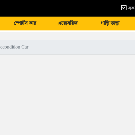
সকল
স্পোর্টস কার
এক্সেসরিজ
গাড়ি ভাড়া
econdition Car