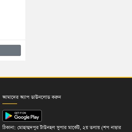
আমাদের অ্যাপ ডাউনলোড করুন
ঠিকানা: মোহাম্মদপুর টাউনহল সুপার মার্কেট, ২য় তলায় (শপ নাম্বার