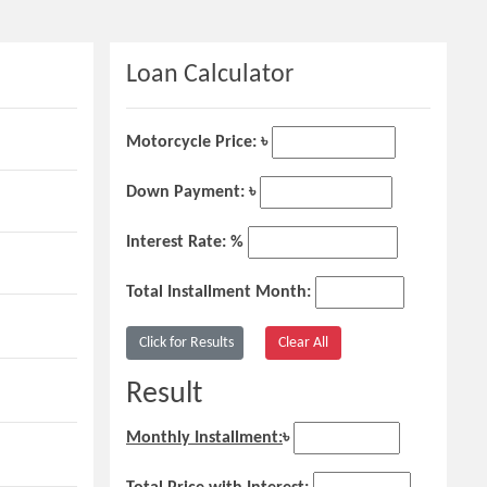
Loan Calculator
Motorcycle Price: ৳
Down Payment: ৳
Interest Rate: %
Total Installment Month:
Result
Monthly Installment:
৳