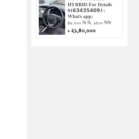
𝐇𝐘𝐁𝐑𝐈𝐃 𝐅𝐨𝐫 𝐃𝐞𝐭𝐚𝐢𝐥𝐬
𝟎𝟏𝟲𝟯𝟰𝟯𝟱𝟰𝟬𝟵𝟑 (
𝐖𝐡𝐚𝐭'𝐬 𝐚𝐩𝐩)
৪৮,২০০ কি.মি. ১৫০০ সিসি
২১,৪০,০০০
৳