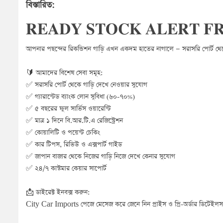
বিস্তারিত:
𝐑𝐄𝐀𝐃𝐘 𝐒𝐓𝐎𝐂𝐊 𝐀𝐋𝐄𝐑𝐓 𝐅
আপনার পছন্দের রিকন্ডিশন গাড়ি এখন একদম হাতের নাগালে — সরাসরি পোর্ট থে
🔰 আমাদের বিশেষ সেবা সমূহ:
✅ সরাসরি পোর্ট থেকে গাড়ি দেখে নেওয়ার সুযোগ
✅ গ্যারান্টেড ব্যাংক লোন সুবিধা (৬০-৭০%)
✅ ৫ বছরের ফুল সার্ভিস ওয়ারেন্টি
✅ মাত্র ১ দিনে বি.আর.টি.এ রেজিস্ট্রেশন
✅ কোয়ালিটি ও পয়েন্ট চেকিং
✅ কার টিপস, রিভিউ ও এক্সপার্ট গাইড
✅ জাপান বাজার থেকে নিজের গাড়ি নিজে দেখে কেনার সুযোগ
✅ ২৪/৭ কাস্টমার কেয়ার সাপোর্ট
📩 ডাইরেক্ট ইনবক্স করুন:
City Car Imports পেজে মেসেজ করে জেনে নিন প্রাইস ও প্রি-অর্ডার ডিটেইলস