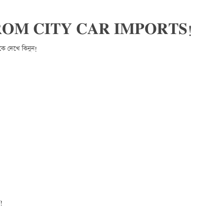
𝐎𝐌 𝐂𝐈𝐓𝐘 𝐂𝐀𝐑 𝐈𝐌𝐏𝐎𝐑𝐓𝐒! 
কে দেখে কিনুন!
!