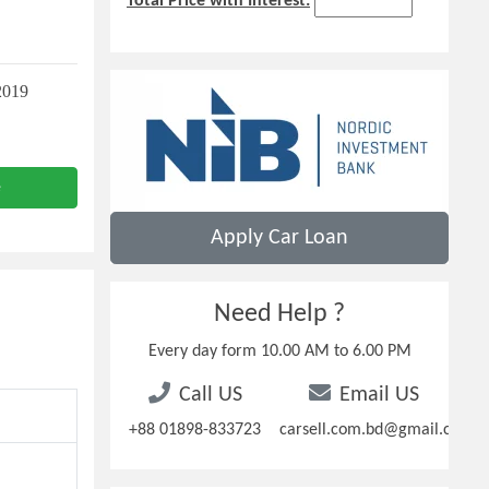
Total Price with Interest:
2019
e
Apply Car Loan
Need Help ?
Every day form 10.00 AM to 6.00 PM
Call US
Email US
+88 01898-833723
carsell.com.bd@gmail.com