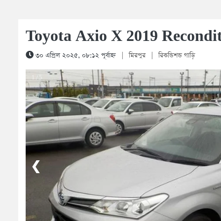
Toyota Axio X 2019 Recondi
৩০ এপ্রিল ২০২৫, ০৮:১২ পূর্বাহ্ন
|
মিরপুর
|
রিকন্ডিশন্ড গাড়ি
1 / 5
❮