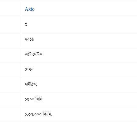
Axio
x
২০১৯
অটোমেটিক
সেলুন
হাইব্রিড,
১৫০০ সিসি
১,৩৭,০০০ কি.মি.