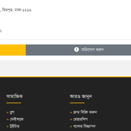
ন, মিরপুর, ঢাকা-১২১৬
।
অভিযোগ করুন
সামাজিক
আরও জানুন
»
ব্লগ
»
দ্রুত বিক্রি করুন
»
ফেইসবুক
»
মেম্বারশিপ
»
টুইটার
»
ব্যানার বিজ্ঞাপন