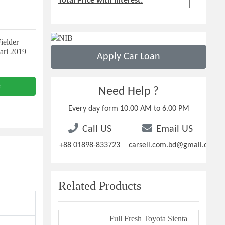
Total Price with Interest:
ielder
rl 2019
Apply Car Loan
e
Need Help ?
Every day form 10.00 AM to 6.00 PM
Call US
Email US
+88 01898-833723
carsell.com.bd@gmail.com
Related Products
Full Fresh Toyota Sienta