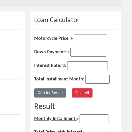
Loan Calculator
Motorcycle Price: ৳
Down Payment: ৳
Interest Rate: %
Total Installment Month:
Result
Monthly Installment:
৳