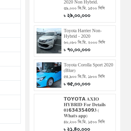
2020 Non Hybrid.
৩৯,০০০ কি.মি. ১৫০০ সিসি
২৯,০০,০০০
৳
Toyota Harrier Non-
Hybrid – 2020
৬০,০৮০ কি.মি. ২০০০ সিসি
৭০,০০,০০০
৳
Toyota Corolla Sport 2020
(Blue)
৫৪,৯০০ কি.মি. ১৮০০ সিসি
৩৫,০০,০০০
৳
𝗧𝗢𝗬𝗢𝗧𝗔 𝐀𝐗𝐈𝐎
𝐇𝐘𝐁𝐑𝐈𝐃 𝐅𝐨𝐫 𝐃𝐞𝐭𝐚𝐢𝐥𝐬
𝟎𝟏𝟲𝟯𝟰𝟯𝟱𝟰𝟬𝟵𝟑 (
𝐖𝐡𝐚𝐭'𝐬 𝐚𝐩𝐩)
৪৮,২০০ কি.মি. ১৫০০ সিসি
২১,৪০,০০০
৳