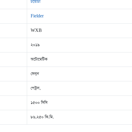
টয়োটা
Fielder
WXB
২০১৯
অটোমেটিক
সেলুন
পেট্রল,
১৫০০ সিসি
৮৬,২৫০ কি.মি.