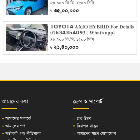
৫৪,৯০০ কি.মি. ১৮০০ সিসি
৩৫,০০,০০০
৳
𝗧𝗢𝗬𝗢𝗧𝗔 𝐀𝐗𝐈𝐎 𝐇𝐘𝐁𝐑𝐈𝐃 𝐅𝐨𝐫 𝐃𝐞𝐭𝐚𝐢𝐥𝐬
𝟎𝟏𝟲𝟯𝟰𝟯𝟱𝟰𝟬𝟵𝟑 ( 𝐖𝐡𝐚𝐭'𝐬 𝐚𝐩𝐩)
৪৮,২০০ কি.মি. ১৫০০ সিসি
২১,৪০,০০০
৳
আমাদের কথা
হেল্প ও সাপোর্ট
»
আমাদের সম্পর্কে
»
প্রশ্ন-উত্তর
»
আমাদের শপ
»
নিরাপদ থাকুন
»
শর্তাবলী এবং নীতিমালা
»
আমাদের সাথে যোগাযোগ