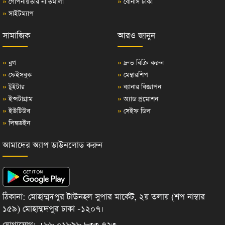
»
গোপনীয়তার নীতিমালা
»
বোনাস টাকা
»
সাইটম্যাপ
সামাজিক
আরও জানুন
»
ব্লগ
»
দ্রুত বিক্রি করুন
»
ফেইসবুক
»
মেম্বারশিপ
»
টুইটার
»
ব্যানার বিজ্ঞাপন
»
ইন্সটাগ্রাম
»
অ্যাড প্রমোশন
»
ইউটিউব
»
সেইফ ডিল
»
লিঙ্কডইন
আমাদের অ্যাপ ডাউনলোড করুন
ঠিকানা: মোহাম্মদপুর টাউনহল সুপার মার্কেট, ২য় তলায় (শপ নাম্বার
১৫৯) মোহাম্মদপুর ঢাকা -১২০৭।